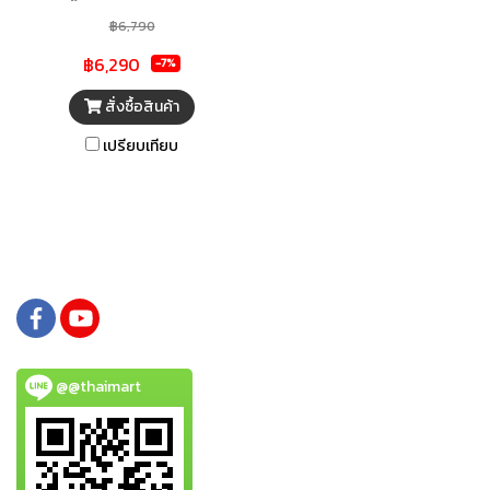
ขาวดำได้ถึง 14.5 ภาพต่อนาที และ
฿6,790
พิมพ์ภาพสีได้ •10.4 ภาพต่อนาที •
฿6,290
-7%
รองรับการเชื่อมต่อ USB
ความเร็วสูง 2.0 • ปริมาณการ
สั่งซื้อสินค้า
พิมพ์ที่แนะนำ: 80 - 200 หน้า
เปรียบเทียบ
@@thaimart