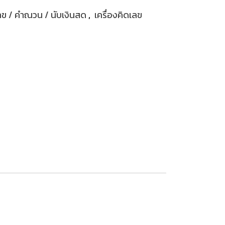
เลข / คำณวน / นับเงินสด
,
เครื่องคิดเลข