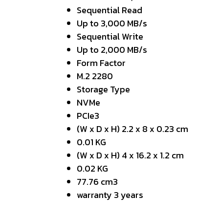
Sequential Read
Up to 3,000 MB/s
Sequential Write
Up to 2,000 MB/s
Form Factor
M.2 2280
Storage Type
NVMe
PCIe3
(W x D x H) 2.2 x 8 x 0.23 cm
0.01 KG
(W x D x H) 4 x 16.2 x 1.2 cm
0.02 KG
77.76 cm3
warranty 3 years