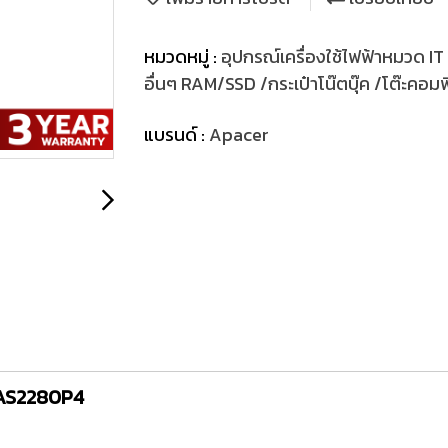
หมวดหมู่ :
อุปกรณ์เครื่องใช้ไฟฟ้าหมวด IT
อื่นๆ RAM/SSD /กระเป๋าโน๊ตบุ๊ค /โต๊ะคอมพิว
แบรนด์ :
Apacer
GAS2280P4