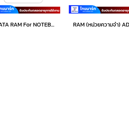
ADATA RAM For NOTEBOOK(แรมโน้ตบุ๊ค) รุ่น (AD4S266638G19-R) SODIMM DDR4-8GB/Buss 2666MHz