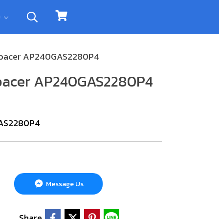
ิม
 Apacer AP240GAS2280P4
Apacer AP240GAS2280P4
GAS2280P4
Message Us
Share