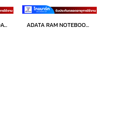
RAM (หน่วยความจำ) ADATA PREMIER (AD4U2666716G19-RGN) 16GB (16GBx1) DDR4 2666MHz
ADATA RAM NOTEBOOK AD4S26664G19-RGN 4GB BUS2666 DDR4/LT