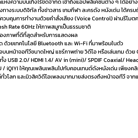
ห่งความบันเทิงไร้ขีดจำกัด เข้าถึงแอปพลิเคชั่นต่าง ๆ ได้อย่า
งทางระบบดิจิทัล ทั้งข่าวสาร เกมกีฬา ละครดัง หนังเด่น ได้ครบ
์ควบคุมการทำงานด้วยคำสั่งเสียง (Voice Control) ผ่านรีโมต
resh Rate 60Hz ให้ภาพสมูทเป็นธรรมชาติ
งภาพที่ดีที่สุดสำหรับการแสดงผล
ด ด้วยเทคโนโลยี Bluetooth และ Wi-Fi ที่มาพร้อมในตัว
ใจบนหน้าจอทีวีขนาดใหญ่ แชร์ภาพถ่าย วิดีโอ หรือเล่นเกม ด้ว
งทั้ง USB 2.0/ HDMI 1.4/ AV in (mini)/ SPDIF Coaxial/ 
iU / iQIYI ให้คุณเพลินเพลินไปกับคอนเทนต์ดังหนังเด่น เพียงคล
์ทั่วโลก และมิวสิควิดีโอเพลงมากมายส่งตรงถึงหน้าจอทีวี จา