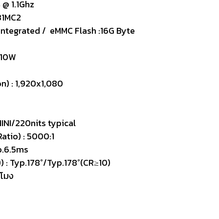
 @ 1.1Ghz
G31MC2
integrated / eMMC Flash :16G Byte
x10W
n) : 1,920x1,080
MINI/220nits typical
atio) : 5000:1
p.6.5ms
) : Typ.178°/Typ.178°(CR≥10)
วโมง