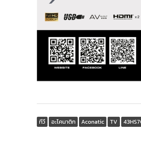
ทีวี
อะโคนาติก
Aconatic
TV
43HS7