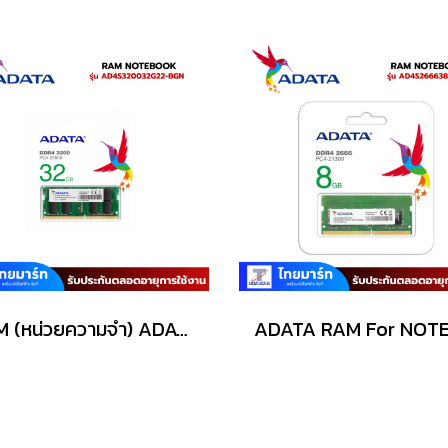
RAM (หน่วยความจำ) ADATA AD4S320032G22-BGN 32GB DDR4-3200/PC4-25600 SODIMM