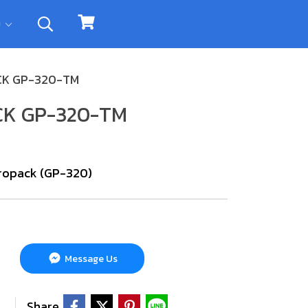
ิม
CK GP-320-TM
K GP-320-TM
cropack (GP-320)
Message Us
Share