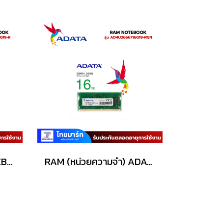
ADATA RAM For NOTEBOOK(แรมโน้ตบุ๊ค) รุ่น (AD4S266638G19-R) SODIMM DDR4-8GB/Buss 2666MHz
RAM (หน่วยความจำ) ADATA PREMIER (AD4U2666716G19-RGN) 16GB (16GBx1) DDR4 2666MHz