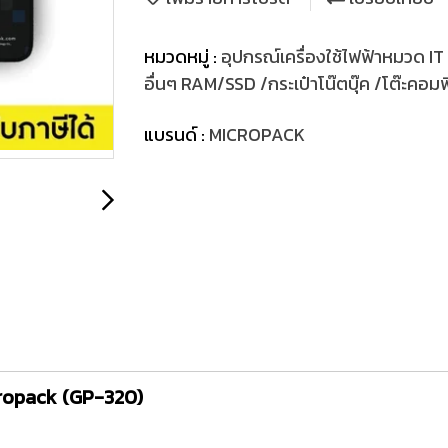
หมวดหมู่ :
อุปกรณ์เครื่องใช้ไฟฟ้าหมวด IT
อื่นๆ RAM/SSD /กระเป๋าโน๊ตบุ๊ค /โต๊ะคอมพิว
แบรนด์ :
MICROPACK
cropack (GP-320)