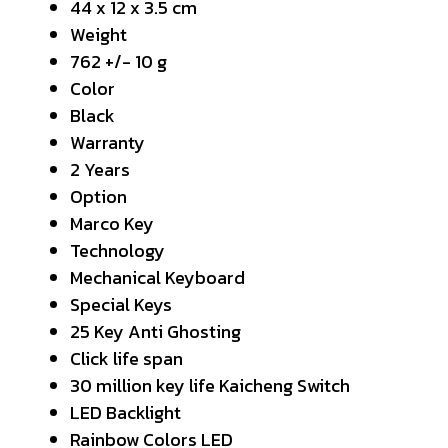
44 x 12 x 3.5 cm
Weight
762 +/- 10 g
Color
Black
Warranty
2 Years
Option
Marco Key
Technology
Mechanical Keyboard
Special Keys
25 Key Anti Ghosting
Click life span
30 million key life Kaicheng Switch
LED Backlight
Rainbow Colors LED