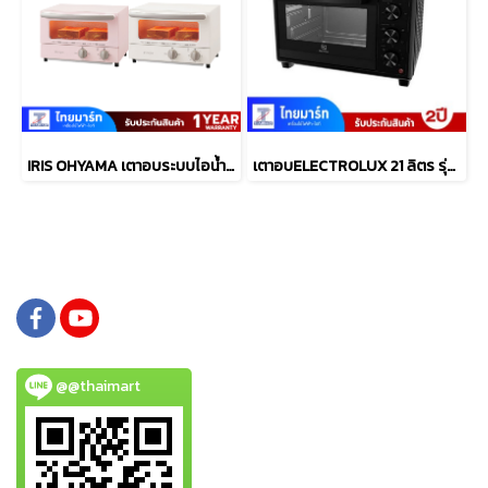
IRIS OHYAMA เตาอบระบบไอน้ำ RICOPA EOT-R021 11 ลิตร
เตาอบELECTROLUX 21 ลิตร รุ่น EOT2115X
@@thaimart