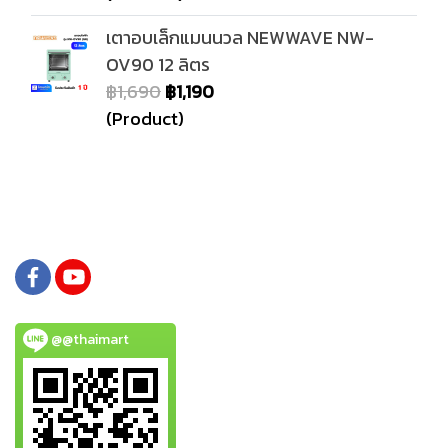
เตาอบเล็กแมนนวล NEWWAVE NW-
OV90 12 ลิตร
฿1,690
฿1,190
(Product)
@@thaimart