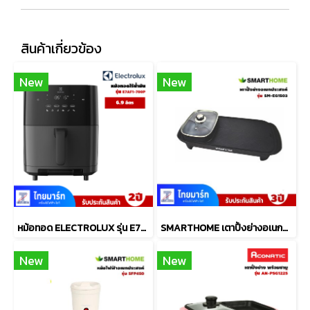
สินค้าเกี่ยวข้อง
New
New
หม้อทอด ELECTROLUX รุ่น E7AF1-700P ขนาด6.9 ลิตร
SMARTHOME เตาปิ้งย่างอเนกประสงค์พร้อมหม้อสุกี้ รุ่น SM-EG1503
New
New