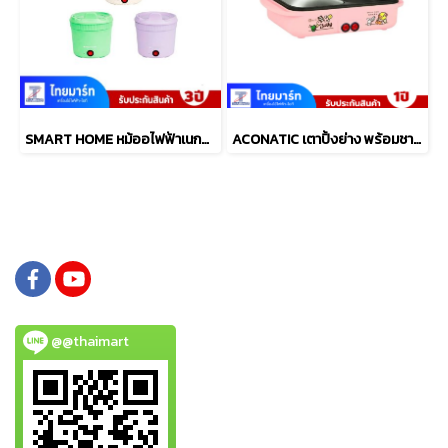
SMART HOME หม้ออไฟฟ้าเนกประสงค์ 1 ลิตร รุ่น SFP450
ACONATIC เตาปิ้งย่าง พร้อมชาบู รุ่น AN-PSG1225
@@thaimart