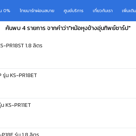
อน 0%
ไทยมาร์ทผ่อนสบาย
ศูนย์บริการ
เกี่ยวกับเรา
เพิ่มเต
ค้นพบ 4 รายการ จากคำว่า"หม้อหุงข้างอุ่นทิพย์ชาร์ป"
KS-PR18ST 1.8 ลิตร
RP รุ่น KS-PR18ET
รุ่น KS-PR11ET
18E รุ่น 1.8 ลิตร