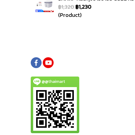
฿1,320
฿1,230
(Product)
@@thaimart