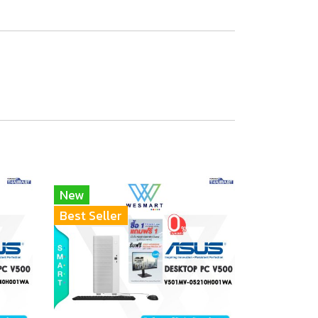
New
Best Seller