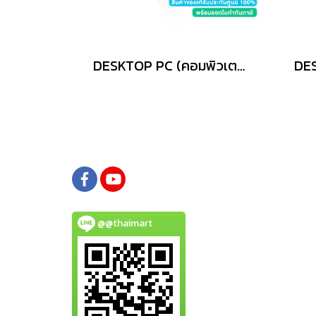
DESKTOP PC (คอมพิวเตอร์ตั้งโต๊ะ) ASUS V501MV MINI TOWER VM501MH-0R7260001WA - WHITE
@@thaimart