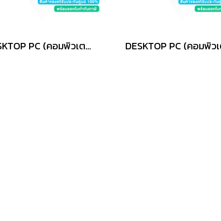
DESKTOP PC (คอมพิวเตอร์ตั้งโต๊ะ) ASUS V501MV MINI TOWER VM501MH-0R5220001WA - WHITE