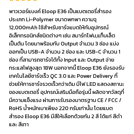
พาวเวอร์แบงค์ Eloop E36 เป็นแบตเตอรี่สำรอง
ประเภท Li-Polymer ขนาดพกพา ความจุ
12,000mAh ใช้สำหรับชาร์จแบตให้กับอุปกรณ์
อิเล็กทรอนิกส์ชนิดต่างๆ เช่น สมาร์ทโฟน,แท็บเล็ต
เป็นต้น โดยมาพร้อมกับ Output จำนวน 3 ช่อง แบ่ง
ออกเป็น USB-A จำนวน 2 ช่อง และ USB-C จำนวน 1
ช่อง ที่สามารถชาร์จได้ทั้ง Input และ Output จ่าย
กระแสไฟสูงสุด 18W นอกจากนี้ Eloop E36 ยังรองรับ
เทคโนโลยีชาร์จเร็ว QC 3.0 และ Power Delivery ที่
ช่วยให้การชาร์จรวดเร็วกว่าเดิม มีไฟ LED แสดงสถานะ
ของแบตเตอรี่ อุปกรณ์เสริมมือถือรุ่นนี้ ผลิตจากวัสดุที่
มีความแข็งแรง ผ่านการรับรองมาตรฐาน CE / FCC /
RoHS น้ำหนักเบาเพียง 220 กรัมเท่านั้น โดยแบต
สำรอง Eloop E36 มีสีให้เลือกด้วยกัน 2 สี ได้แก่ สีดำ
และ สีเทา