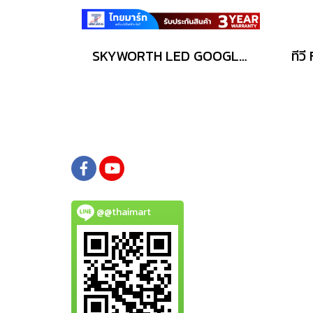
SKYWORTH LED GOOGLE TV 32 นิว รุ่น 32E6900G
@@thaimart