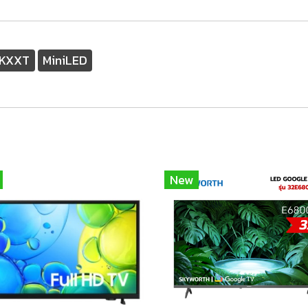
KXXT
MiniLED
New