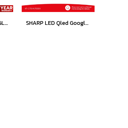
SKYWORTH LED GOOGLE TV 32 นิว รุ่น 32E6800G
SHARP LED Qled Google TV 4KTV รุ่น 4T-C75HN7000X