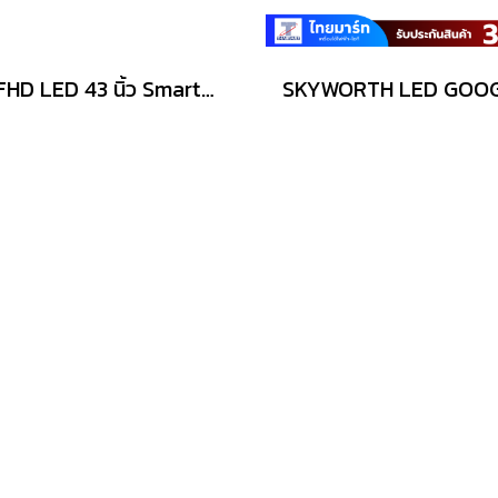
ทีวี FHD LED 43 นิ้ว Smart TV SAMSUNG รุ่น UA43F6000FKXXT