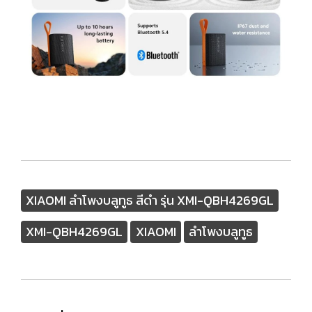
XIAOMI ลำโพงบลูทูธ สีดำ รุ่น XMI-QBH4269GL
XMI-QBH4269GL
XIAOMI
ลำโพงบลูทูธ