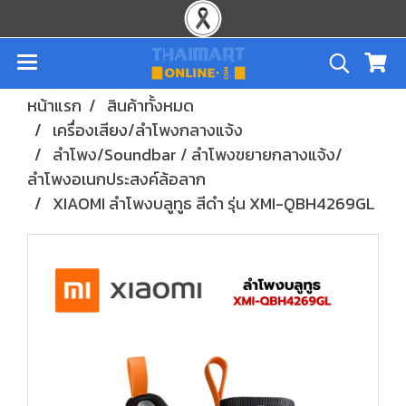
หน้าแรก
สินค้าทั้งหมด
เครื่องเสียง/ลำโพงกลางแจ้ง
ลำโพง/Soundbar / ลำโพงขยายกลางแจ้ง/
ลำโพงอเนกประสงค์ล้อลาก
XIAOMI ลำโพงบลูทูธ สีดำ รุ่น XMI-QBH4269GL