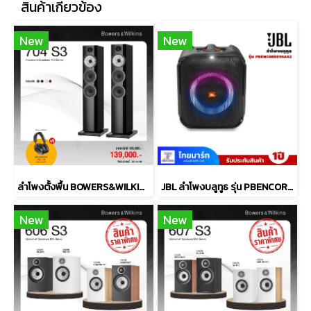
สินค้าเกี่ยวข้อง
New
New
ลำโพงตั้งพื้น BOWERS&WILKINS รุ่น 704 S3
JBL ลำโพงบลูทูธ รุ่น PBENCOREESSAS2-Black
New
New