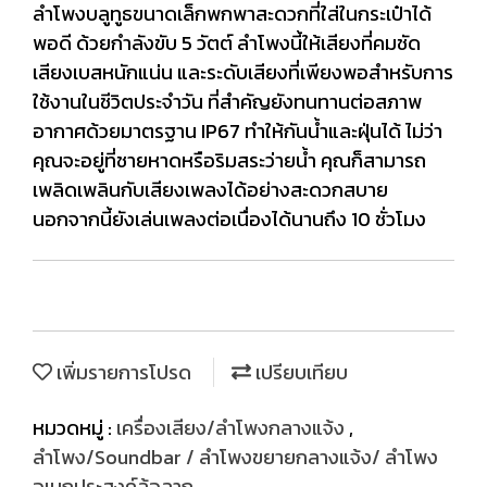
ลำโพงบลูทูธขนาดเล็กพกพาสะดวกที่ใส่ในกระเป๋าได้
พอดี ด้วยกำลังขับ 5 วัตต์ ลำโพงนี้ให้เสียงที่คมชัด
เสียงเบสหนักแน่น และระดับเสียงที่เพียงพอสำหรับการ
ใช้งานในชีวิตประจำวัน ที่สำคัญยังทนทานต่อสภาพ
อากาศด้วยมาตรฐาน IP67 ทำให้กันน้ำและฝุ่นได้ ไม่ว่า
คุณจะอยู่ที่ชายหาดหรือริมสระว่ายน้ำ คุณก็สามารถ
เพลิดเพลินกับเสียงเพลงได้อย่างสะดวกสบาย
นอกจากนี้ยังเล่นเพลงต่อเนื่องได้นานถึง 10 ชั่วโมง
เพิ่มรายการโปรด
เปรียบเทียบ
หมวดหมู่ :
เครื่องเสียง/ลำโพงกลางแจ้ง
,
ลำโพง/Soundbar / ลำโพงขยายกลางแจ้ง/ ลำโพง
อเนกประสงค์ล้อลาก