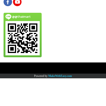
@@thaimart
Copy right by www.thaimartonline.com
Powered by
MakeWebEasy.com