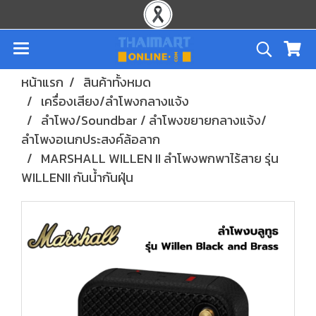
หน้าแรก
สินค้าทั้งหมด
เครื่องเสียง/ลำโพงกลางแจ้ง
ลำโพง/Soundbar / ลำโพงขยายกลางแจ้ง/
ลำโพงอเนกประสงค์ล้อลาก
MARSHALL WILLEN II ลำโพงพกพาไร้สาย รุ่น
WILLENII กันน้ำกันฝุ่น