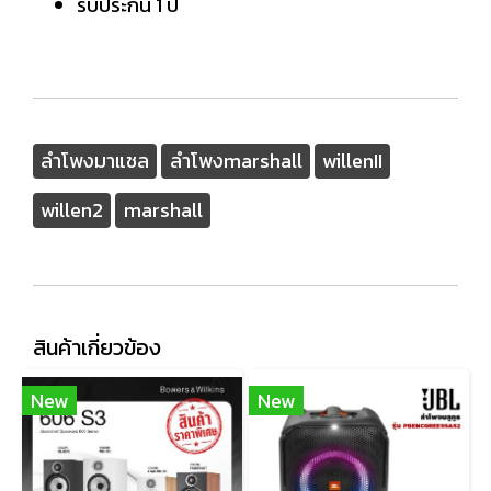
รับประกัน 1 ปี
ลำโพงมาแชล
ลำโพงmarshall
willenII
willen2
marshall
สินค้าเกี่ยวข้อง
New
New