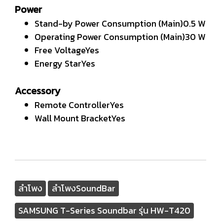
Power
Stand-by Power Consumption (Main)0.5 W
Operating Power Consumption (Main)30 W
Free VoltageYes
Energy StarYes
Accessory
Remote ControllerYes
Wall Mount BracketYes
ลำโพง
ลำโพงSoundBar
SAMSUNG T-Series Soundbar รุ่น HW-T420