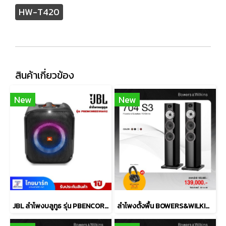
HW-T420
สินค้าเกี่ยวข้อง
New
New
JBL ลำโพงบลูทูธ รุ่น PBENCOREESSAS2-Black
ลำโพงตั้งพื้น BOWERS&WILKINS รุ่น 704 S3