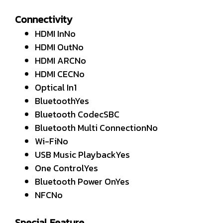
Connectivity
HDMI InNo
HDMI OutNo
HDMI ARCNo
HDMI CECNo
Optical In1
BluetoothYes
Bluetooth CodecSBC
Bluetooth Multi ConnectionNo
Wi-FiNo
USB Music PlaybackYes
One ControlYes
Bluetooth Power OnYes
NFCNo
Special Feature