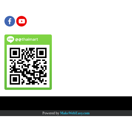
@@thaimart
Copy right by www.thaimartonline.com
Powered by
MakeWebEasy.com