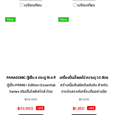
เปรียบเทียบ
เปรียบเทียบ
New
New
PANASONIC ตู้เย็น 4 ประตู 19.4 คิว รุ่น NR-YW590XJWT
เครื่องปั่นน้ำผลไม้ ความจุ 1.0 ลิตร 
ตู้เย็น PRIME+ Edition Essential
สร้างเนื้อสัมผัสอันเข้มข้น สำหรับ
Series เติมเต็มไลฟ์สไตล์ ด้วย
การรังสรรค์เครื่องดื่มอย่างมือ
ดีไซน์ที่ใส่ใจทุกรายละเอียด
อาชีพ
฿42,900
฿1,690
฿33,900
฿1,450
-21%
-14%