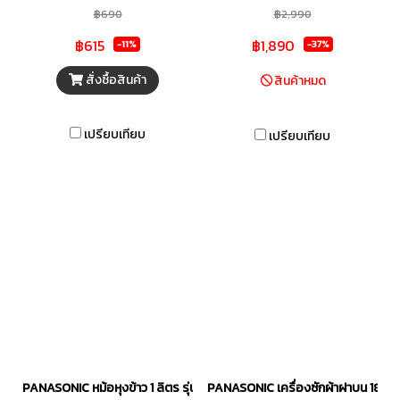
อุปกรณ์เครื่องใช้อย่างสม่ำเสมอ
ชัดกล้องวงจรปิดคุณภาพสูง
฿690
฿2,990
ด้วยแรงดันไฟแรง 3 โวลท์ ผ่าน
ตั้งแต่ความละเอียด HD จนถึง Full
฿615
฿1,890
-11%
-37%
การผลิตที่ได้มาตรฐานด้วย
HD 1080P ทำให้บันทึกเหตุการณ์
เทคโนโลยี Anti-Leak Seal ที่ช่วย
และเก็บรายละเอียดต่างๆ ได้อย่าง
สั่งซื้อสินค้า
สินค้าหมด
ป้องกันไฟรั่วซึมจากถ่านได้ดียิ่งขึ้น
ดีเยี่ยม การติดตั้งของตัว กล้อง
เพื่อให้ความปลอดภัยต่อผู้ใช้งาน
วงจรปิด สามารถทำได้อย่าง
เปรียบเทียบ
เปรียบเทียบ
ทั้งยังปราศจากสารปรอท และแค
ง่ายดายสามารถรองรับการเดิน
ทเมียม เหมาะสำหรับใช้งานร่วมกับ
สายสูงถึง 500 เมตร
อุปกรณ์ขนาดเล็กได้อย่างหลาก
หลาย เช่น กุญแจรถยนต์, ไฟฉาย
LED, เครื่องวัดอุณหภูมิ, นาฬิกาตั้ง
โต๊ะ, เครื่องคิดเลข และอุปกรณ์
อิเล็กทรอนิกส์พกพาขนาดเล็ก
ทั่วไป เป็นต้น
PANASONIC หม้อหุงข้าว 1 ลิตร รุ่น SR-JN105SSN
PANASONIC เครื่องซักผ้าฝาบน 18 K