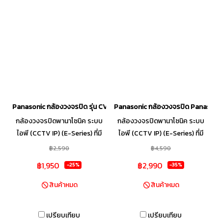
มอบอากาศบริสุทธิ์สดชื่นให้คุณ
และคนที่คุณรักหายใจได้อย่าง
มั่นใจ พร้อมด้วย Gear Mode
ฟังก์ชันที่คุณสามารถปรับแต่งการ
ทำความเย็นและปริมาณการใช้
ไฟฟ้า เพื่อตอบโจทย์ความคุ้มค่า
และตรงกับไลฟ์สไตล์ของคุณได้
มากที่สุด
Panasonic กล้องวงจรปิด รุ่น CV-CPW103L **clearance**
Panasonic กล้องวงจรปิด Panasonic
กล้องวงจรปิดพานาโซนิค ระบบ
กล้องวงจรปิดพานาโซนิค ระบบ
ไอพี (CCTV IP) (E-Series) ที่มี
ไอพี (CCTV IP) (E-Series) ที่มี
ความคมชัดสูง ตั้งแต่ความ
ความคมชัดสูง ตั้งแต่ความ
฿2,590
฿4,590
ละเอียด HD จนถึง Full HD
ละเอียด HD จนถึง Full HD
฿1,950
฿2,990
-25%
-35%
1080P ทำให้บันทึกเหตุการณ์ และ
1080P ทำให้บันทึกเหตุการณ์ และ
เก็บรายละเอียดต่างๆ ได้อย่างดี
เก็บรายละเอียดต่างๆ ได้อย่างดี
สินค้าหมด
สินค้าหมด
เยี่ยม และยังสามารถเชื่อมต่อร่วม
เยี่ยม และยังสามารถเชื่อมต่อร่วม
กับระบบรักษาความปลอดภัยชนิด
กับระบบรักษาความปลอดภัยชนิด
เปรียบเทียบ
เปรียบเทียบ
อื่นๆ ได้
อื่นๆ ได้