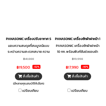
มั่นใจ พร้อมด้วย Gear Mode
มั่นใจ พร้อมด้วย Gear Mode
ฟังก์ชันที่คุณสามารถปรับแต่งการ
ฟังก์ชันที่คุณสามารถปรับแต่งการ
ทำความเย็นและปริมาณการใช้
ทำความเย็นและปริมาณการใช้
ไฟฟ้า เพื่อตอบโจทย์ความคุ้มค่า
ไฟฟ้า เพื่อตอบโจทย์ความคุ้มค่า
และตรงกับไลฟ์สไตล์ของคุณได้
และตรงกับไลฟ์สไตล์ของคุณได้
มากที่สุด
มากที่สุด
PANASONIC เครื่องปรับอากาศ Standard Inverter YU Series (ZKT)
PANASONIC เครื่องซักผ้าฝาหน้า 10 ก
มอบความสมดุลที่สมบูรณ์แบบ
PANASONIC เครื่องซักผ้าฝาหน้า
ระหว่างความสะดวกสบาย ความ
10 กก. พร้อมฟังก์ชันช่วยอบผ้า
ประหยัด และความสะอาด ด้วย
รุ่น NA-V10FR1BTH
฿41,000
฿19,990
แอร์ผนัง รุ่น YU Series (ZKT)
฿19,500
฿17,990
-52%
-10%
จาก PANASONIC โดดเด่นด้วย
ระบบ Inverter ที่ทำความเย็นได้
สั่งซื้อสินค้า
สั่งซื้อสินค้า
อย่างสม่ำเสมอควบคู่กับการ
(มีหลายคุณสมบัติให้เลือก)
ประหยัดพลังงาน พร้อมฟังก์ชัน
เปรียบเทียบ
เปรียบเทียบ
Inside Cleaning ทำความสะอาด
ขจัดความชื้น ช่วยลดการสะสม
ของเชื้อราภายในตัวเครื่อง เพื่อ