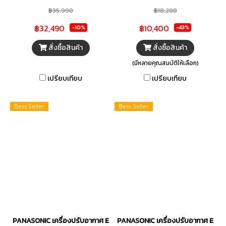
อาหารที่ดีต่อสุขภาพ
Follow Me Sensor มีการติดตั้ง
฿35,990
฿18,200
เซ็นเซอร์ตรวจจับอุณหภูมิใน
฿32,490
฿10,400
-10%
-43%
รีโมทคอนโทรล และเครื่องปรับ
อากาศจะควบคุมอุณหภูมิโดย
สั่งซื้อสินค้า
สั่งซื้อสินค้า
อ้างอิงอุณหภูมิโดยรอบ รอบๆ
(มีหลายคุณสมบัติให้เลือก)
รีโมทคอนโทรล สารทำความเย็น
เปรียบเทียบ
เปรียบเทียบ
R32 ช่วยเพิ่มความแข็งแรงและ
ความทนทานให้กับคอยล์เย็นด้วย
Best Seller
Best Seller
ดีไซน์สุดโฉบเฉี่ยวของ Golden
Coating
PANASONIC เครื่องปรับอากาศ Eco Non-Inverter YN Series (YKT) C
PANASONIC เครื่องปรับอากาศ Eco