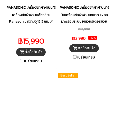
PANASONIC เครื่องซักผ้าฝาบน 15.5 KG รุ่น NA-FD155X3BC
PANASONIC เครื่องซักผ้าฝาบน 16 K
เครื่องซักผ้าฝาบนอัจฉริยะ
เป็นเครื่องซักผ้าฝาบนขนาด 16 กก.
Panasonic ความจุ 15.5 กก. มา
มาพร้อมระบบอินเวอร์เตอร์ช่วย
พร้อมเทคโนโลยี AI Smart Wash
ประหยัดพลังงาน เทคโนโลยี
฿15,990
และเซนเซอร์ AI ECONAVI ตรวจ
StainMaster ขจัดคราบฝังแน่น
฿15,990
฿12,990
-19%
จับปริมาณผ้าและอุณหภูมิน้ำเพื่อ
เฉพาะจุด เช่น เหงื่อและโคลน
ปรับโปรแกรมซักอย่างแม่นยำ
ผสานกับระบบ ActiveFoam
สั่งซื้อสินค้า
สั่งซื้อสินค้า
พร้อม AutoDose เติมน้ำยาซักผ้า
สร้างโฟมละเอียดเพื่อการซักที่ล้ำ
เปรียบเทียบ
อัตโนมัติช่วยถนอมผ้าและลดการ
ลึก และถังซัก Sazanami Drum
เปรียบเทียบ
สิ้นเปลือง
ดีไซน์พิเศษช่วยถนอมใยผ้า พร้อม
ฝา Soft Close เปิด-ปิดนุ่มนวล
Best Seller
เพิ่มความปลอดภัยในการใช้งาน