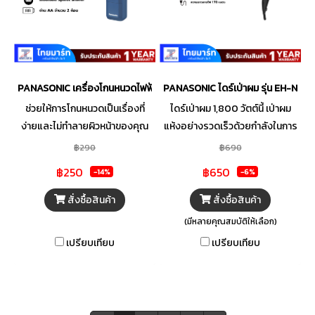
PANASONIC เครื่องโกนหนวดไฟฟ้า รุ่น ES534DPL 70 วัตต์
PANASONIC ไดร์เป่าผม รุ่น EH-ND37
ช่วยให้การโกนหนวดเป็นเรื่องที่
ไดร์เป่าผม 1,800 วัตต์นี้ เป่าผม
ง่ายและไม่ทำลายผิวหน้าของคุณ
แห้งอย่างรวดเร็วด้วยกำลังในการ
หมดกังวลเรื่องการโดนบาด
เป่าเทียบเท่าไดร์เป่าผม 2,000
฿290
฿690
วัตต์ นอกจากนี้ยังมีโหมดดูแลหนัง
฿250
฿650
-14%
-6%
ศีรษะและโหมดป้องกันความร้อน
สำหรับการดูแลผมแห้งเสีย อีกทั้ง
สั่งซื้อสินค้า
สั่งซื้อสินค้า
สวิตช์แบบ Cool-Shot ที่สร้าง
(มีหลายคุณสมบัติให้เลือก)
กระแสลมเย็นจัดด้วยการกดเพียง
เปรียบเทียบ
เปรียบเทียบ
ครั้งเดียวจะช่วยรักษาทรงผมได้
ตามต้องการ