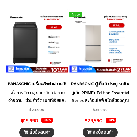
New
PANASONIC เครื่องซักผ้าฝาบน 18 KG รุ่น NA-FD180V3
PANASONIC ตู้เย็น 3 ประตู ระดับพร
เพื่อการรักษาสุขอนามัยได้อย่าง
ตู้เย็น PRIME+ Edition Essential
ง่ายดาย , ช่วยกำจัดแบคทีเรียและ
Series สะท้อนไลฟ์สไตล์ของคุณ
สารก่อภูมิแพ้ด้วยไอน้ำ
พร้อมดูแลอาหารด้วยการจัดเก็บที่
฿24,990
฿35,990
สะอาดปลอดเชื้อ และเป็นระเบียบ
฿19,990
฿29,590
-20%
-18%
ง่ายต่อการทำอาหารทุกมื้อ
สั่งซื้อสินค้า
สั่งซื้อสินค้า