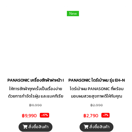
New
PANASONIC เครื่องซักผ้าฝาหน้า 8 kg. รุ่น NA16JF1WTH
PANASONIC ไดร์เป่าผม รุ่น EH-NE6M
ให้การซักผ้าทุกครั้งเป็นเรื่องง่าย
ไดร์เป่าผม PANASONIC ที่พร้อม
ด้วยการกำจัดไรฝุ่น และแบคทีเรีย
มอบผมสวยสุขภาพดีให้กับคุณ
เพื่อความสะอาดถูกสุขอนามัย
คุณจะได้ผมที่นุ่มสลวย เป็น
฿11,990
฿2,990
พร้อมฟีเจอร์การใช้งานที่ได้รับ
ธรรมชาติ และเงางามอย่างที่คุณ
฿9,990
฿2,790
-17%
-7%
การออกแบบมาเพื่อให้ใช้งานได้
ต้องการ ด้วยระบบการทำงานที่
ง่าย ช่วยให้การซักผ้าเป็นเรื่อง
ช่วยให้ผมแห้งเร็วขึ้น ด้วยความ
สั่งซื้อสินค้า
สั่งซื้อสินค้า