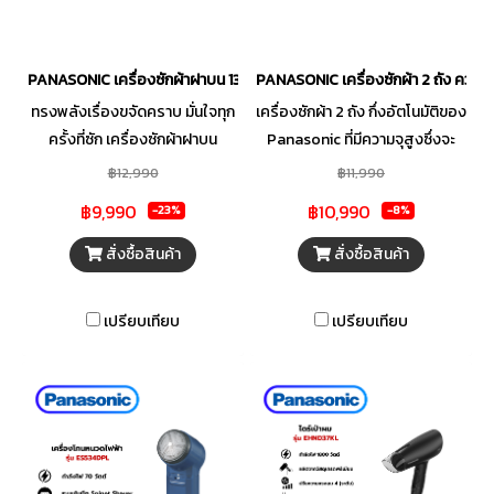
PANASONIC เครื่องซักผ้าฝาบน 13 KG รุ่น NA-F13AR1HRC
PANASONIC เครื่องซักผ้า 2 ถัง ความจ
ทรงพลังเรื่องขจัดคราบ มั่นใจทุก
เครื่องซักผ้า 2 ถัง กึ่งอัตโนมัติของ
ครั้งที่ซัก เครื่องซักผ้าฝาบน
Panasonic ที่มีความจุสูงซึ่งจะ
PANASONIC(13 kg) รุ่น NA-
ช่วยลดเวลาในการซักผ้าจำนวน
฿12,990
฿11,990
F13AR1HRC เป็นเครื่องซักผ้าฝา
มาก ไม่ว่าจะเป็นผ้าชนิดใดก็ตาม
฿9,990
฿10,990
-23%
-8%
บนแบบอัตโนมัติเต็มรูปแบบพร้อม
เลือกการตั้งค่าที่เหมาะที่สุดได้
ฝาเปิดที่กว้างขวางและใช้งานง่าย
ง่ายๆ เพื่อผลลัพธ์การซักผ้าที่
สั่งซื้อสินค้า
สั่งซื้อสินค้า
ความจุ 13 กก. / ฝาเปิดที่กว้างขวาง
สะอาดมากยิ่งขึ้นพร้อมถนอม
และใช้งานง่าย
เส้นใยได้อย่างดีที่สุด
เปรียบเทียบ
เปรียบเทียบ