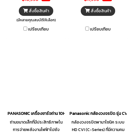
และช่วยรักษาความสดใหม่ให้น่า
ความสะดวกสบายในชีวิตประจำวัน
ทานอยู่เสมอ สามารถคงความสด
มาพร้อมฟังก์ชันการใช้งานที่หลาก
สั่งซื้อสินค้า
สั่งซื้อสินค้า
ใหม่ให้ปลาและเนื้อสัตว์ได้ยาวนาน
หลาย ช่วยประหยัดขั้นตอนในการ
(มีหลายคุณสมบัติให้เลือก)
ถึง 7 วัน พร้อมการจัดเก็บที่เป็น
ทำความสะอาดเสื้อผ้าโดยไม่ต้อง
เปรียบเทียบ
เปรียบเทียบ
สัดส่วน เพิ่มความเป็นระเบียบ
รอเวลาให้แห้งจากการตากแดด
เรียบร้อย สะดวกสบายในการ
หรือผึ่งลม ด้วยประสิทธิภาพการ
หยิบจับ และเพื่อให้คุณได้วัตถุดิบที่
อบที่อุณหภูมิ 60 องศาเซลเซียส
สดใหม่สามารถนำไปรังสรรค์เมนู
สามารถทำลายแบคทีเรียบน
จานโปรดได้อร่อยมากกว่าที่เคย
เสื้อผ้า, ผ้าขนหนู ได้อย่างหมดจด
พร้อมการติดตั้งที่ยืดหยุ่น และ
ประหยัดพื้นที่
PANASONIC เครื่องชาร์จถ่าน 10HR AA รุ่น KJ51MCC20T
Panasonic กล้องวงจรปิด รุ่น CV-C
ถ่านขนาดเล็กที่มีประสิทธิภาพใน
กล้องวงจรปิดพานาโซนิค ระบบ
การจ่ายพลังงานไฟฟ้าไปยัง
HD CVI (C-Series) ที่มีความคม