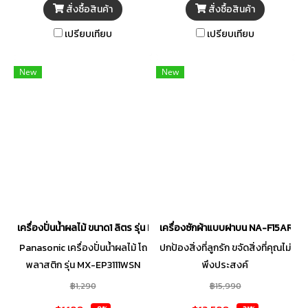
สั่งซื้อสินค้า
สั่งซื้อสินค้า
เปรียบเทียบ
เปรียบเทียบ
New
New
เครื่องปั่นน้ำผลไม้ ขนาด1 ลิตร รุ่น MX-EP3111WSN
เครื่องซักผ้าแบบฝาบน NA-F15AR1HR
Panasonic เครื่องปั่นน้ำผลไม้ โถ
ปกป้องสิ่งที่ลูกรัก ขจัดสิ่งที่คุณไม่
พลาสติก รุ่น MX-EP3111WSN
พึงประสงค์
กำลังไฟ 450 วัตต์ ความจุ 1 ลิตร
฿1,290
฿15,990
รับประกัน 1 ปี