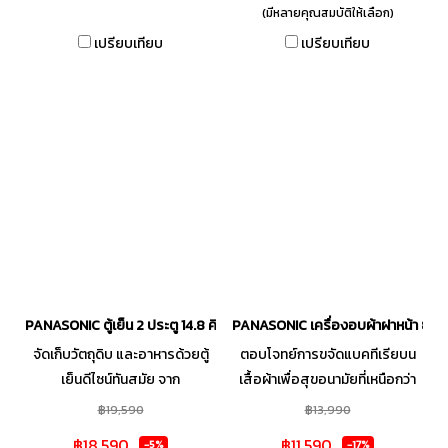
สะดวกสบาย ไม่ซับซ้อน และใช้งาน
สามารถในการปรับแต่งการเป่าผม
(มีหลายคุณสมบัติให้เลือก)
ได้อย่างราบรื่น การซักผ้าในทุกวัน
ให้เหมาะสมกับสภาพเส้นผม และ
เปรียบเทียบ
เปรียบเทียบ
ของคุณจึงง่ายขึ้น
ความต้องการได้อย่างดี ไดร์เป่า
ผม PANASONIC จึงเป็นตัวช่วยที่
สมบูรณ์แบบที่จะทำให้คุณมีผม
สวยสุขภาพดี จัดทรงง่าย และ
รู้สึกดีกับตัวเองในทุก ๆ วัน
PANASONIC ตู้เย็น 2 ประตู 14.8 คิว รุ่น NR-BX471 อินเวอร์เตอร์
PANASONIC เครื่องอบผ้าฝาหน้า 8 ก
จัดเก็บวัตถุดิบ และอาหารด้วยตู้
ตอบโจทย์การขจัดแบคทีเรียบน
เย็นดีไซน์ทันสมัย จาก
เสื้อผ้าเพื่อสุขอนามัยที่เหนือกว่า
PANASONIC ทางเลือกในการ
ด้วย เครื่องอบผ้าฝาหน้า จาก
฿19,590
฿13,990
ถนอมคุณค่าโภชนาการของอาหาร
PANASONIC อุปกรณ์ที่จะอำนวย
฿18,590
฿11,590
-5%
-17%