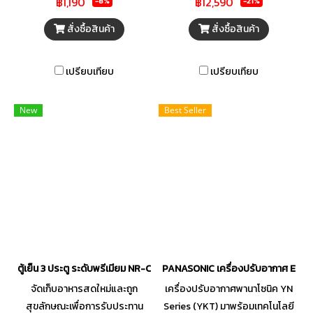
฿1,190
฿12,590
-8%
-21%
สั่งซื้อสินค้า
สั่งซื้อสินค้า
เปรียบเทียบ
เปรียบเทียบ
New
Best Seller
ตู้เย็น 3 ประตู ระดับพรีเมียม NR-CW530XMMT ขนาด 17.4 Q
PANASONIC เครื่องปรับอากาศ Eco
จัดเก็บอาหารสดใหม่และถูก
เครื่องปรับอากาศพานาโซนิค YN
สุขลักษณะเพื่อการรับประทาน
Series (YKT) มาพร้อมเทคโนโลยี