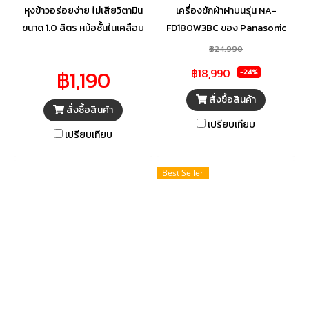
หุงข้าวอร่อยง่าย ไม่เสียวิตามิน
เครื่องซักผ้าฝาบนรุ่น NA-
ขนาด 1.0 ลิตร หม้อชั้นในเคลือบ
FD180W3BC ของ Panasonic
แบล็คโพลิฟลอน ช่วยให้ข้าวไม่ติด
ถูกออกแบบมาเพื่อรองรับความ
฿24,990
ก้นหม้อ ด้านนอกเคลือบแบล็ค ก้น
ต้องการของครอบครัวขนาดใหญ่
฿1,190
฿18,990
-24%
หม้อบุรังผึ้งหนา 1.5 มม. ช่วยใน
ด้วยความจุซักถึง 18 กิโลกรัม
การนำความร้อน
พร้อมเทคโนโลยีและฟังก์ชันล้ำ
สั่งซื้อสินค้า
สั่งซื้อสินค้า
สมัยที่ช่วยเพิ่มประสิทธิภาพการ
เปรียบเทียบ
ซัก ทำให้ผ้าสะอาดล้ำลึก และดูแล
เปรียบเทียบ
เนื้อผ้าได้อย่างอ่อนโยน
Best Seller