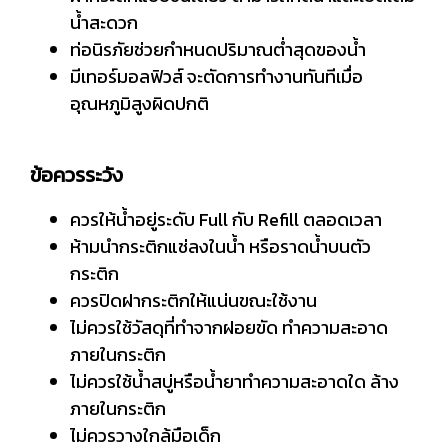
น้ำสะดวก
ท่อนิรภัยช่วยกำหนดปริมาณต่ำสุดของน้ำ
มีเทอร์มอลฟิวส์ จะตัดการทำงานทันทีเมื่อ
อุณหภูมิสูงผิดปกติ
ข้อควรระวัง
ควรให้น้ำอยู่ระดับ Full กับ Refill ตลอดเวลา
ห้ามนำกระติกแช่ลงในน้ำ หรือราดน้ำบนตัว
กระติก
ควรปิดฝากระติกให้แน่นขณะใช้งาน
ไม่ควรใช้วัสดุที่ทำจากฝอยขัด ทำความสะอาด
ภายในกระติก
ไม่ควรใช้น้ำสบู่หรือน้ำยาทำความสะอาดใด ล้าง
ภายในกระติก
ไม่ควรวางใกล้มือเด็ก