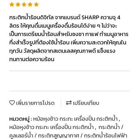
กระติกน้ำร้อนดิจิทัล จากเเบรนด์ SHARP ความจุ 4
ลิตร ให้คุณดื่มเมนูเครื่องดื่มร้อนได้ง่าย ๆ ไม่ว่าจะ
เป็นการเตรียมน้ำร้อนสำหรับชงชา กาแฟ ทำเมนูอาหาร
กึ่งสำเร็จรูปที่ต้องใช้น้ำร้อน เพิ่มความสะดวกให้คุณใน
ทุกวัน วัสดุผลิตจากสเตนเลสคุณภาพดี แข็งแรง
ทนทานต่อความร้อน
เพิ่มรายการโปรด
เปรียบเทียบ
หมวดหมู่ :
หม้อหุงข้าว กระทะ เครื่องปั่น กระติกน้ำ
,
หม้อหุงข้าว กระทะ เครื่องปั่น กระติกน้ำ
,
กระติกน้ำ /
คูลเลอร์น้ำ / กระติกสูญญากาศ / กระติกน้ำร้อนไฟฟ้า