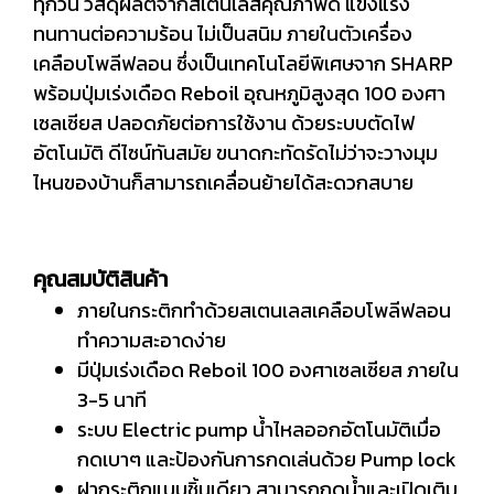
ทุกวัน วัสดุผลิตจากสเตนเลสคุณภาพดี แข็งแรง
ทนทานต่อความร้อน ไม่เป็นสนิม ภายในตัวเครื่อง
เคลือบโพลีฟลอน ซึ่งเป็นเทคโนโลยีพิเศษจาก SHARP
พร้อมปุ่มเร่งเดือด Reboil อุณหภูมิสูงสุด 100 องศา
เซลเซียส ปลอดภัยต่อการใช้งาน ด้วยระบบตัดไฟ
อัตโนมัติ ดีไซน์ทันสมัย ขนาดกะทัดรัดไม่ว่าจะวางมุม
ไหนของบ้านก็สามารถเคลื่อนย้ายได้สะดวกสบาย
คุณสมบัติสินค้า
ภายในกระติกทำด้วยสเตนเลสเคลือบโพลีฟลอน
ทำความสะอาดง่าย
มีปุ่มเร่งเดือด Reboil 100 องศาเซลเซียส ภายใน
3-5 นาที
ระบบ Electric pump น้ำไหลออกอัตโนมัติเมื่อ
กดเบาๆ และป้องกันการกดเล่นด้วย Pump lock
ฝากระติกแบบชิ้นเดียว สามารถกดน้ำและเปิดเติม