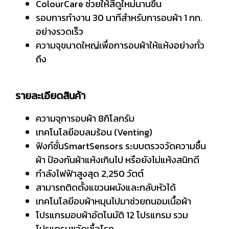
ColourCare ช่วยให้สีดูใหม่นานขึ้น
รอบการทำงาน 30 นาทีสำหรับการอบผ้า 1 กก.
อย่างรวดเร็ว
ความจุขนาดใหญ่เพื่อการอบผ้าให้แห้งอย่างทั่ว
ถึง
รายละเอียดสินค้า
ความจุการอบผ้า 8กิโลกรัม
เทคโนโลยีอบลมร้อน (Venting)
ฟังก์ชั่นSmartSensors ระบบตรวจวัดความชื้น
ผ้า ป้องกันผ้าแห้งเกินไป หรือยังไม่แห้งสนิทดี
กำลังไฟฟ้าสูงสุด 2,250 วัตต์
สามารถติดตั้งแขวนผนังและกลับหัวได้
เทคโนโลยีอบผ้าหมุนไปมาช่วยถนอมเนื้อผ้า
โปรแกรมอบผ้าอัตโนมัติ 12 โปรแกรม รวม
โปรแกรมขจัดเชื้อโรค