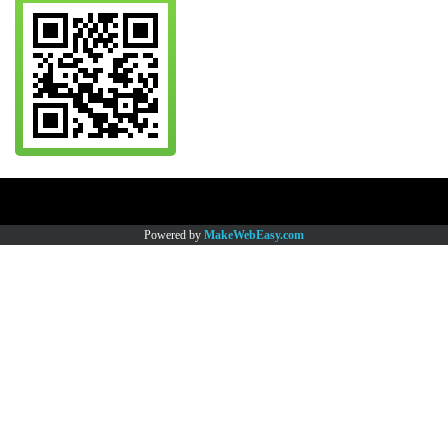
Copy right by www.thaimartonline.com
Powered by
MakeWebEasy.com