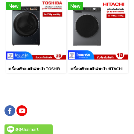
New
New
เครื่องซักอบผ้าฝาหน้า TOSHIBA รุ่น TWD-T25BZP140MWT(MG)
เครื่องซักอบผ้าฝาหน้า HITACHI 10.5/7 กก. รุ่น BD-D1054HVOS
@@thaimart