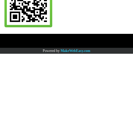
Copy right by www.thaimartonline.com
Powered by
MakeWebEasy.com