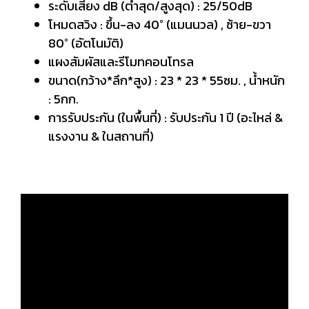
ระดับเสียง dB (ต่ำสุด/สูงสุด) : 25/50dB
โหมดสวิง : ขึ้น-ลง 40° (แมนนวล) , ซ้าย-ขวา
80° (อัตโนมัติ)
แผงสัมผัสและรีโมทคอนโทรล
ขนาด(กว้าง*ลึก*สูง) : 23 * 23 * 55ซม. , น้ำหนัก
: 5กก.
การรับประกัน (ในพื้นที่) : รับประกัน 1 ปี (อะไหล่ &
แรงงาน & ในสถานที่)