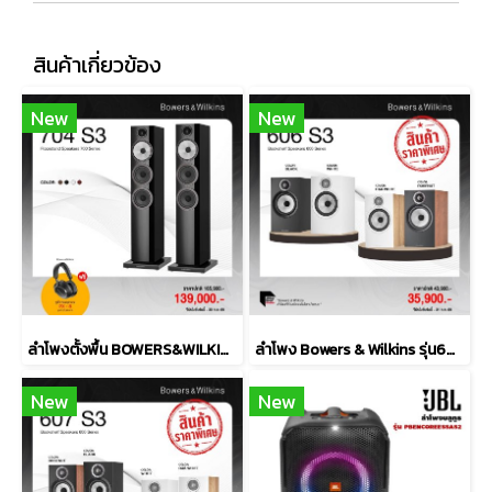
สินค้าเกี่ยวข้อง
New
New
ลำโพงตั้งพื้น BOWERS&WILKINS รุ่น 704 S3
ลำโพง Bowers & Wilkins รุ่น606 S3
New
New