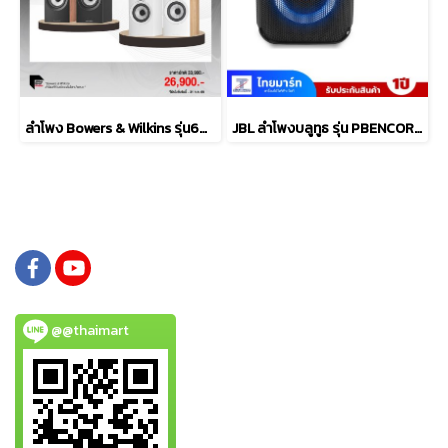
ลำโพง Bowers & Wilkins รุ่น607 S3
JBL ลำโพงบลูทูธ รุ่น PBENCOREESSAS2-Black
@@thaimart