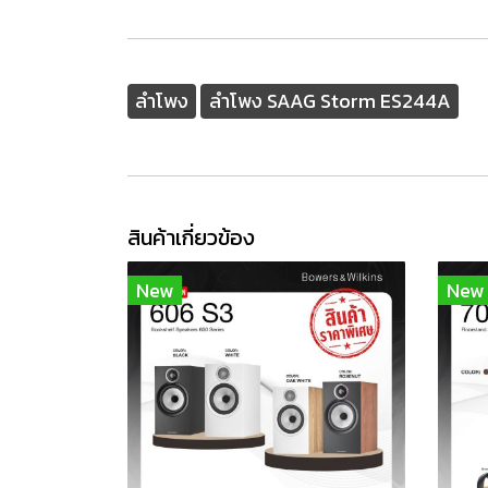
ลำโพง
ลำโพง SAAG Storm ES244A
สินค้าเกี่ยวข้อง
New
New