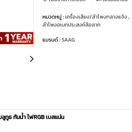
หมวดหมู่ :
เครื่องเสียง/ลำโพงกลางแจ้ง
,
ลำโพงอเนกประสงค์ล้อลาก
แบรนด์ :
SAAG
ูทูธ กันน้ำ ไฟRGB เบสแน่น