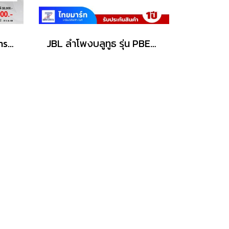
ลำโพง Bowers & Wilkins รุ่น607 S3
JBL ลำโพงบลูทูธ รุ่น PBENCOREESSAS2-Black