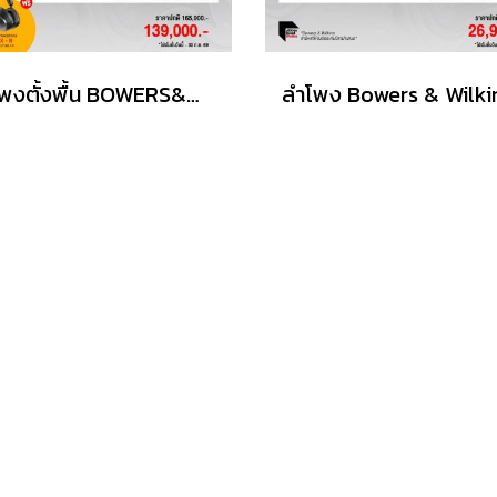
ลำโพงตั้งพื้น BOWERS&WILKINS รุ่น 704 S3