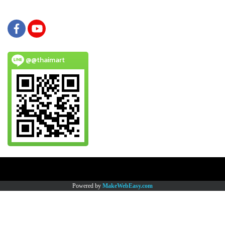
@@thaimart
Copy right by www.thaimartonline.com
Powered by
MakeWebEasy.com