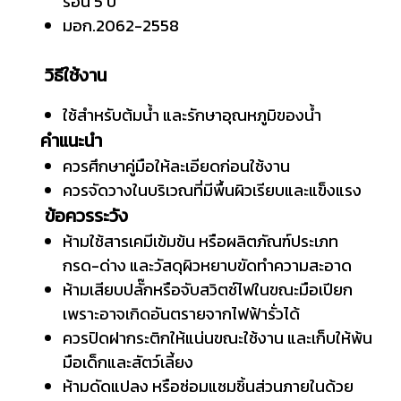
ร้อน 5 ปี
มอก.2062-2558
วิธีใช้งาน
ใช้สำหรับต้มน้ำ และรักษาอุณหภูมิของน้ำ
คำแนะนำ
ควรศึกษาคู่มือให้ละเอียดก่อนใช้งาน
ควรจัดวางในบริเวณที่มีพื้นผิวเรียบและแข็งแรง
ข้อควรระวัง
ห้ามใช้สารเคมีเข้มข้น หรือผลิตภัณฑ์ประเภท
กรด-ด่าง และวัสดุผิวหยาบขัดทำความสะอาด
ห้ามเสียบปลั๊กหรือจับสวิตช์ไฟในขณะมือเปียก
เพราะอาจเกิดอันตรายจากไฟฟ้ารั่วได้
ควรปิดฝากระติกให้แน่นขณะใช้งาน และเก็บให้พ้น
มือเด็กและสัตว์เลี้ยง
ห้ามดัดแปลง หรือซ่อมแซมชิ้นส่วนภายในด้วย