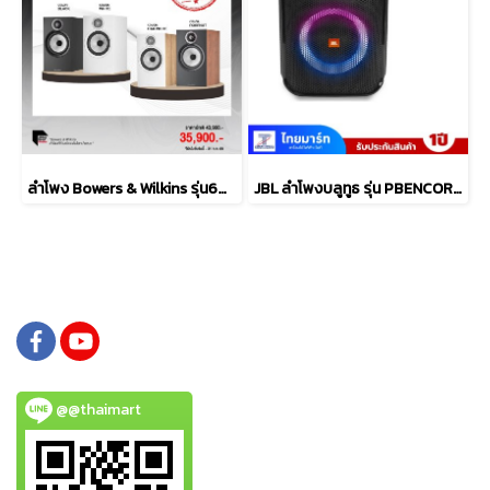
ลำโพง Bowers & Wilkins รุ่น606 S3
JBL ลำโพงบลูทูธ รุ่น PBENCOREESSAS2-Black
@@thaimart