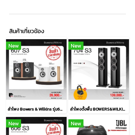
สินค้าเกี่ยวข้อง
New
New
ลำโพง Bowers & Wilkins รุ่น607 S3
ลำโพงตั้งพื้น BOWERS&WILKINS รุ่น 704 S3
New
New