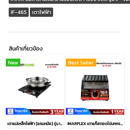
IF-465
เตาไฟฟ้า
สินค้าเกี่ยวข้อง
New
Best Seller
เตาแม่เหล็กไฟฟ้า [แถมหม้อ] รุ่น IN-1300
IMARFLEX เตาแก๊สทอดไข่นกกระทา เสียบไม้ รุ่น IF-042