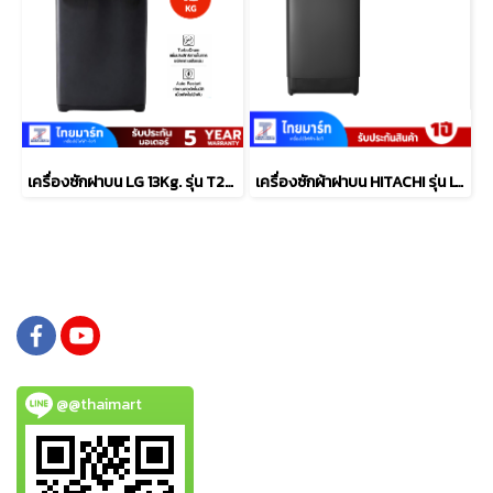
เครื่องซักฝาบน LG 13Kg. รุ่น T2313NBTO
เครื่องซักผ้าฝาบน HITACHI รุ่น LTL 15MVW0T GG 15 กก.
@@thaimart