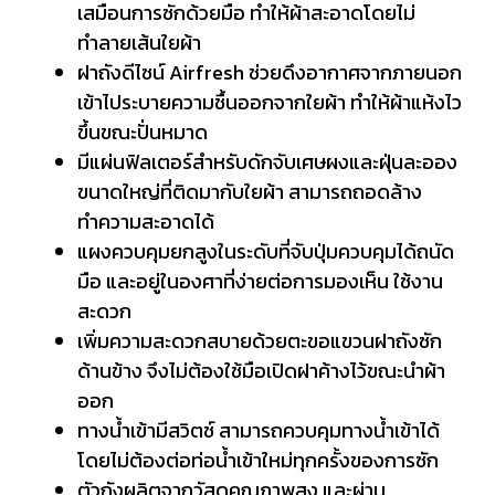
เสมือนการซักด้วยมือ ทำให้ผ้าสะอาดโดยไม่
ทำลายเส้นใยผ้า
ฝาถังดีไซน์ Airfresh ช่วยดึงอากาศจากภายนอก
เข้าไประบายความชื้นออกจากใยผ้า ทำให้ผ้าแห้งไว
ขึ้นขณะปั่นหมาด
มีแผ่นฟิลเตอร์สำหรับดักจับเศษผงและฝุ่นละออง
ขนาดใหญ่ที่ติดมากับใยผ้า สามารถถอดล้าง
ทำความสะอาดได้
แผงควบคุมยกสูงในระดับที่จับปุ่มควบคุมได้ถนัด
มือ และอยู่ในองศาที่ง่ายต่อการมองเห็น ใช้งาน
สะดวก
เพิ่มความสะดวกสบายด้วยตะขอแขวนฝาถังซัก
ด้านข้าง จึงไม่ต้องใช้มือเปิดฝาค้างไว้ขณะนำผ้า
ออก
ทางน้ำเข้ามีสวิตช์ สามารถควบคุมทางน้ำเข้าได้
โดยไม่ต้องต่อท่อน้ำเข้าใหม่ทุกครั้งของการซัก
ตัวถังผลิตจากวัสดุคุณภาพสูง และผ่าน