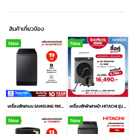
สินค้าเกี่ยวข้อง
New
New
เครื่องซักฝาบน SAMSUNG 19Kg. รุ่น WA40F19E7CST
เครื่องซักผ้าฝาหน้า HITACHI รุ่น BD-1054HVOS 10.5 กก. 1400RPM อินเวอร์เตอร์ พร้อม เครื่องดูดฝุ่น รุ่น CV-930F
New
New