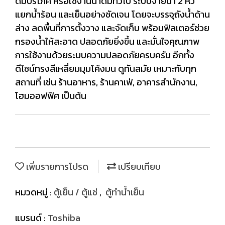
ดื่มบริโภค หรือใช้งานน้ำดื่มทั่วไป ระบบจ่ายน้ำ 2 หัว
แยกน้ำร้อน และเย็นอย่างชัดเจน โดยจะบรรจุถังน้ำด้าน
ล่าง ลดพื้นที่การตั้งวาง และจัดเก็บ พร้อมฟิลเตอร์ช่วย
กรองน้ำให้สะอาด ปลอดภัยยิ่งขึ้น และมั่นใจคุณภาพ
การใช้งานด้วยระบบความปลอดภัยครบครัน อีกทั้ง
ดีไซน์ทรงสีเหลี่ยมมุมโค้งมน ดูทันสมัย เหมาะกับทุก
สถานที่ เช่น ร้านอาหาร, ร้านคาเฟ่, อาคารสำนักงาน,
โฮมออฟฟิศ เป็นต้น
เพิ่มรายการโปรด
เปรียบเทียบ
หมวดหมู่ :
ตู้เย็น / ตู้แช่
,
ตู้ทำน้ำเย็น
แบรนด์ :
Toshiba