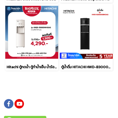
Hitachi ตู้กดน้ำ ตู้ทำน้ำเย็น น้ำร้อน รุ่น HWD-15000
ตู้น้ำดื่ม HITACHI HWD-B30000BKOAS สีดำ