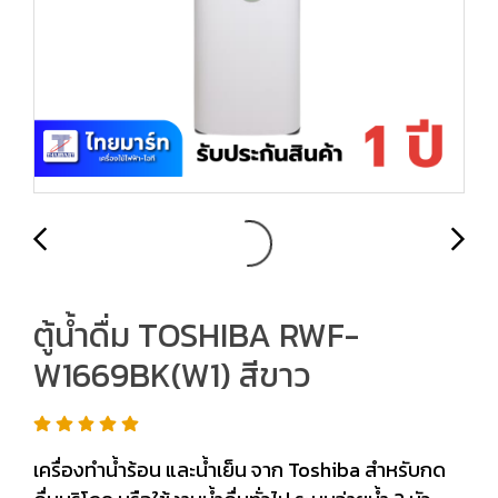
ตู้น้ำดื่ม TOSHIBA RWF-
W1669BK(W1) สีขาว
เครื่องทำน้ำร้อน และน้ำเย็น จาก Toshiba สำหรับกด