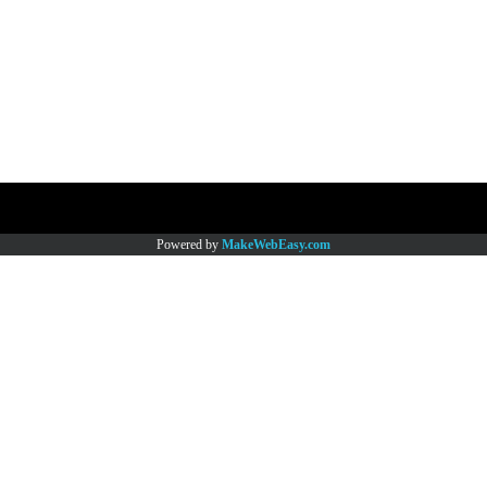
Copy right by www.thaimartonline.com
Powered by
MakeWebEasy.com