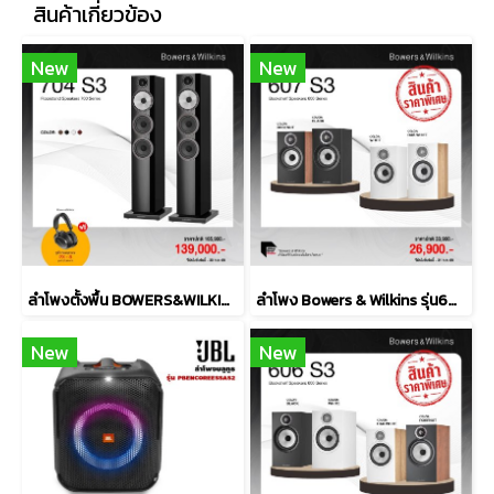
สินค้าเกี่ยวข้อง
New
New
ลำโพงตั้งพื้น BOWERS&WILKINS รุ่น 704 S3
ลำโพง Bowers & Wilkins รุ่น607 S3
New
New