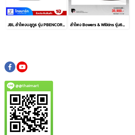
JBL ลำโพงบลูทูธ รุ่น PBENCOREESSAS2-Black
ลำโพง Bowers & Wilkins รุ่น606 S3
@@thaimart