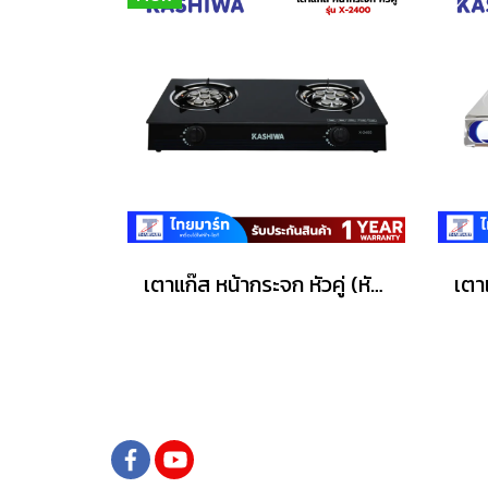
เตาแก๊ส หน้ากระจก หัวคู่ (หัวเทอร์โบ) รุ่น X-2400 สีดำ