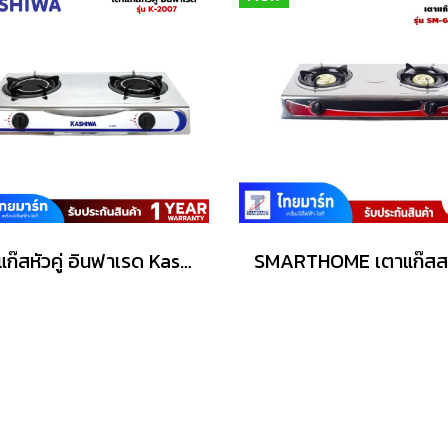
เตาแก๊สหัวคู่ อินฟาเรด Kashiwa K-2007