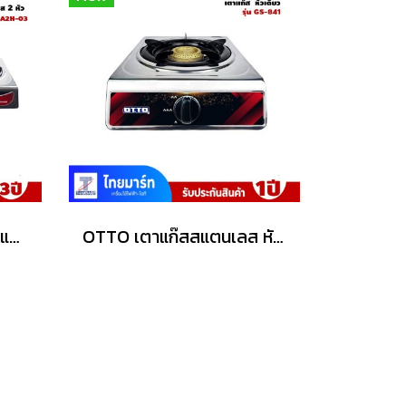
SMARTHOME เตาแก๊สสแตนเลส 2 หัว รุ่น SM-GA2H-03
OTTO เตาแก๊สสแตนเลส หัวเดียว รุ่น GS-841 ใช้แก๊ส L.P.G