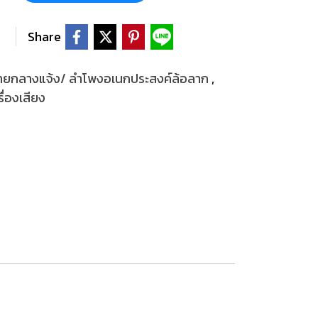
Share
ยกลางแจ้ง/ ลำโพงอเนกประสงค์ล้อลาก
,
ื่องเสียง