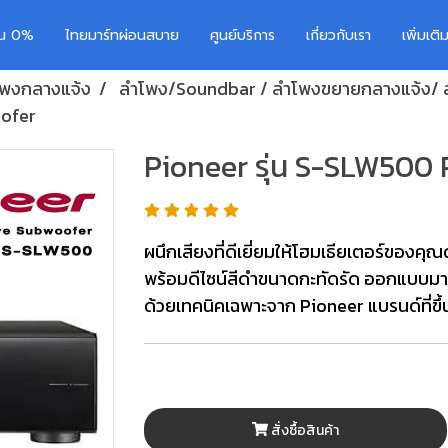
อน 0%
ไทยมาร์ทผ่อนสบาย
ศูนย์บริการ
เกี่ยวกับเรา
เพิ่มเต
ำโพงกลางแจ้ง
ลำโพง/Soundbar / ลำโพงขยายกลางแจ้ง/ 
oofer
Pioneer รุ่น S-SLW500
ผนึกเสียงที่ดีเยี่ยมให้โฮมเธียเตอร์ของคุ
พร้อมดีไซน์สีดำขนาดกะทัดรัด ออกแบบม
ด้วยเทคนิคเฉพาะจาก Pioneer แบรนด์ที่ขึ้
สั่งซื้อสินค้า