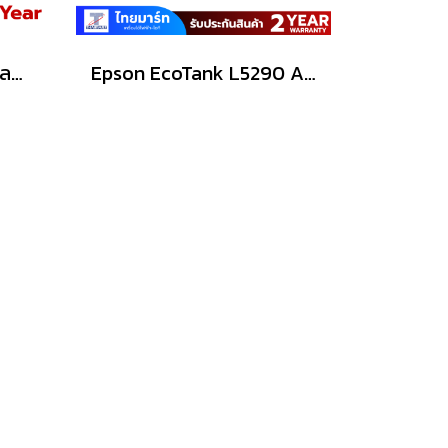
BROTHER เครื่องพิมพ์มัลติฟังก์ชันอิงค์เจ็ท รุ่น DCP-T430W
Epson EcoTank L5290 A4 Wi-Fi All-in-One Ink Tank Printer with ADF