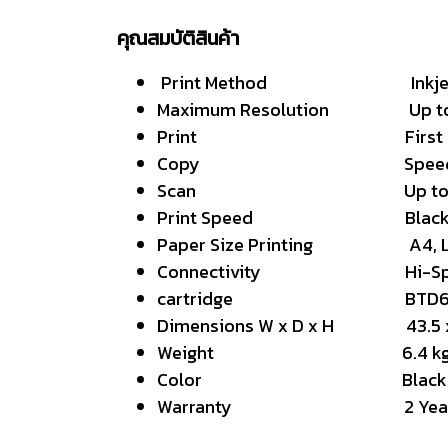
คุณสมบัติสินค้า
Print Method Inkjet P
Maximum Resolution Up to 1
Print First page out(A4)
Copy Speed : Black Up to
Scan Up to 1200 x
Print Speed Black : up to 2
Paper Size Printing A4, Letter,
Connectivity Hi-Speed U
cartridge BTD60BK, BT
Dimensions W x D x H 43.5 x 3
Weight 6.4 kg
Color Black
Warranty 2 Year