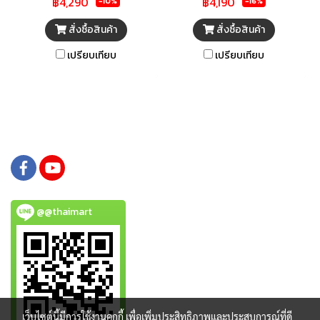
฿4,290
฿4,190
-10%
-16%
เอกสาร มีปริมาณการพิมพ์ที่สูง
หลากหลาย พร้อมช่องใส่กระดาษ
ขึ้น ขยายขีดความสามารถในการ
ด้วยมือทีละแผ่นด้านหลัง รองรับ
สั่งซื้อสินค้า
สั่งซื้อสินค้า
พิมพ์ของคุณด้วยคุณภาพระดับ
การพิมพ์ไร้ขอบ
เปรียบเทียบ
เปรียบเทียบ
มืออาชีพที่ให้ข้อความที่คมชัด
ชัดเจนและกราฟิก
@@thaimart
เว็บไซต์นี้มีการใช้งานคุกกี้ เพื่อเพิ่มประสิทธิภาพและประสบการณ์ที่ดี