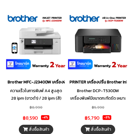
Brother MFC-J2340DW เครื่องพิมพ์มัลติฟังก์ชันอิงค์เจ็ท
PRINTER เครื่องปริ้น Brother Ink 
ความเร็วในการพิมพ์ A4 สูงสุด
Brother DCP-T530DW
28 ipm (ขาวดำ) / 28 ipm (สี)
เครื่องพิมพ์มีขนาดกะทัดรัด เหมาะ
WiFi, AirPrint, Mopria, WiFi
สำหรับทั้งที่บ้านและสำนักงาน
฿8,990
฿5,990
Direct, LAN, USB 2.0 การพิมพ์ 2
ออกแบบมาเพื่อการใช้งานภายใน
฿8,590
฿5,790
-4%
-3%
หน้าอัตโนมัติ (Duplex) 50 แผ่น
บ้าน ทำการพิมพ์ได้อย่างราบรื่น
ป้อนเอกสารอัตโนมัติ (ADF) จอ
ไม่มีสะดุด ทำให้คุณทำงานได้อย่าง
สั่งซื้อสินค้า
สั่งซื้อสินค้า