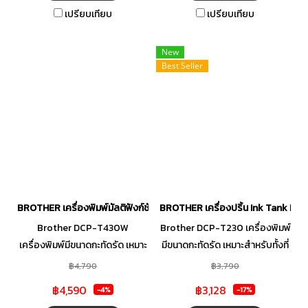
สัมผัส LCD สีขนาด 2.7 นิ้ว รวม
มีประสิทธิภาพ สะดวกสบายใน
เปรียบเทียบ
เปรียบเทียบ
ตลับหมึกพิมพ์เต็ม พิมพ์ได้สูงสุด
พื้นที่ของคุณเองและได้ผลลัพธ์ดี
550/500 หน้า (ขาวดำ/สี)* ใช้
เยี่ยม
New
งานร่วมกับแอป Mobile
Best Seller
Connect ได้
BROTHER เครื่องพิมพ์มัลติฟังก์ชันอิงค์เจ็ท รุ่น DCP-T430W
BROTHER เครื่องปริ้น Ink Tank Pri
Brother DCP-T430W
Brother DCP-T230 เครื่องพิมพ์
เครื่องพิมพ์มีขนาดกะทัดรัด เหมาะ
มีขนาดกะทัดรัด เหมาะสำหรับทั้งที่
สำหรับทั้งที่บ้านและสำนักงาน เป็น
บ้านและสำนักงาน ออกแบบมาเพื่อ
฿4,790
฿3,790
ส่วนเติมเต็มที่สมบูรณ์แบบ เหมาะ
การใช้งานในบ้าน มั่นใจได้ใน
฿4,590
฿3,128
-4%
-17%
สำหรับทุกบ้าน ช่วยให้คุณจัดการ
ประสิทธิภาพที่น่าเชื่อถือ ช่วยให้