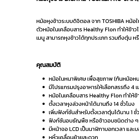
หม้อหุงข้าวระบบดิจิตอล จาก TOSHIBA หม้อใน
ตัวหม้อในเคลือบสาร Healthy Flon ทำให้ข้า
เมนู สามารถหุงข้าวได้ทุกประเภท รวมถึงตุ๋น 
คุณสมบัติ
หม้อในหนาพิเศษ เพื่อสุขภาพ (ก้นหม้อหน
มีโปรแกรมปรุงอาหารให้เลือกสรรถึง 4 เมนู
หม้อในเคลือบสาร Healthy Flon ทำให้ข้า
ตั้งเวลาหุงล่วงหน้าได้นานถึง 14 ชั่วโมง
เพิ่มฟังก์ชันสำหรับตั้งเวลาตุ๋นได้นาน 1 ช
ฟังก์ชันอบธัญพืช หรือข้าวอบชนิดต่าง ๆ ท
มีหน้าจอ LCD เป็นนาฬิกาบอกเวลา แล
หูหิ้วเคลื่อนย้ายสะดวก