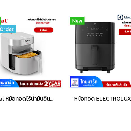
New
Order
Tefal หม้อทอดไร้น้ำมันอินฟราเรด ระบบดิจิทัล ขนาด 7 ลิตร รุ่น EY831GE0​