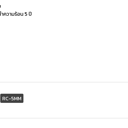
ย
วทำความร้อน 5 ปี
RC-5MM