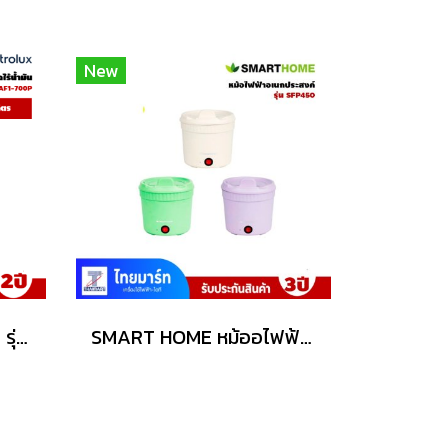
New
หม้อทอด ELECTROLUX รุ่น E7AF1-700P ขนาด6.9 ลิตร
SMART HOME หม้ออไฟฟ้าเนกประสงค์ 1 ลิตร รุ่น SFP450