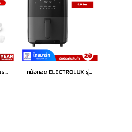
Tefal หม้อหุงข้าวอินฟราเรด ขนาด 1.5L รุ่น RK8868
หม้อทอด ELECTROLUX รุ่น E7AF1-700P ขนาด6.9 ลิตร