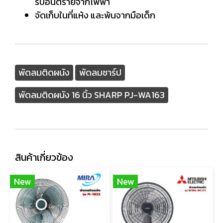
รับอันตรายจากไฟฟ้า
จัดเก็บในที่แห้ง และพ้นจากมือเด็ก
พัดลมติดผนัง
พัดลมชาร์ป
พัดลมติดผนัง 16 นิ้ว SHARP PJ-WA163
สินค้าเกี่ยวข้อง
New
New