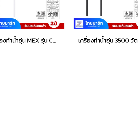
เครื่องทำน้ำอุ่น MEX รุ่น COCO S45 (WH) 4500วัตต์ สีขาว