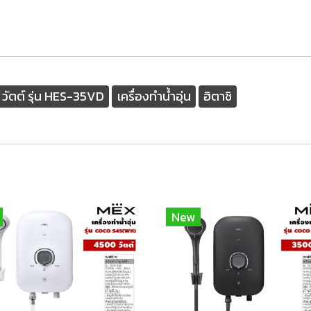
 วัตต์ รุ่น HES-35VD
เครื่องทำน้ำอุ่น
ฮิตาชิ
New