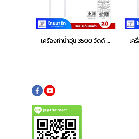
เครื่องทำน้ำอุ่น 3500 วัตต์ MEX รุ่น COCO S35 (WH) สีขาว
@@thaimart