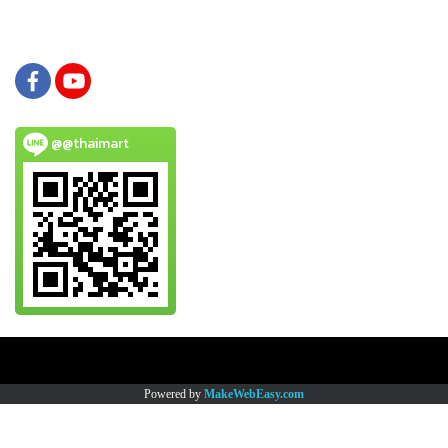
@@thaimart
Copy right by www.thaimartonline.com
Powered by
MakeWebEasy.com