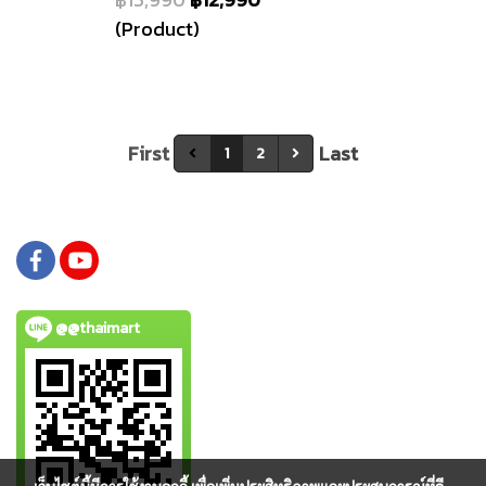
(Product)
First
Last
1
2
@@thaimart