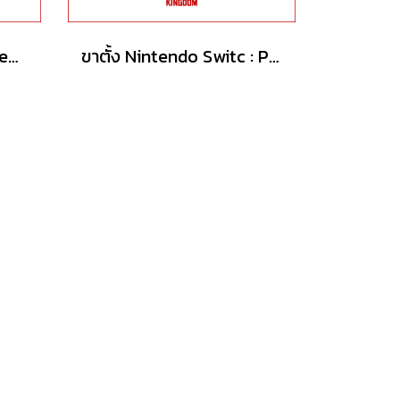
จอยคอนโทรลเลอร์ Nintendo Switch Joy-Con controllers Neon Red/Neon Blue
ขาตั้ง Nintendo Switc : Play Stand the legend Of Zelda Tears of the Kingdom