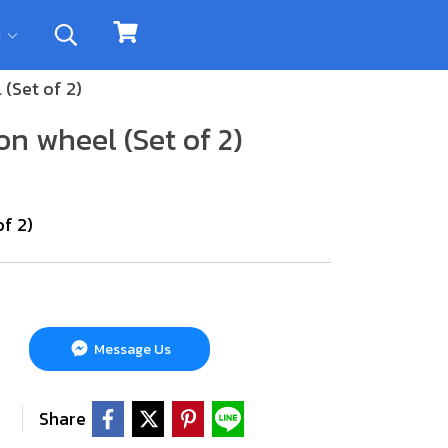
ิม
(Set of 2)
n wheel (Set of 2)
f 2)
Message Us
Share