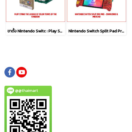
ขาตั้ง Nintendo Switc : Play Stand the legend Of Zelda Tears of the Kingdom
Nintendo Switch Split Pad Pro - Charizard & Pikachu
@@thaimart