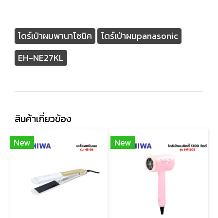
ไดร์เป่าผมพานาโซนิค
ไดร์เป่าผมpanasonic
EH-NE27KL
สินค้าเกี่ยวข้อง
New
New