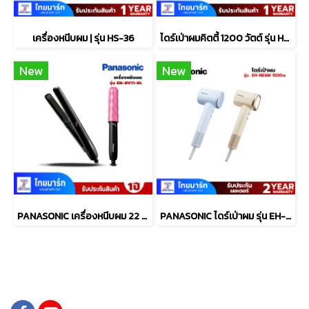
เครื่องหนีบผม | รุ่น HS-36
ไดร์เป่าผมคิตตี้ 1200 วัตต์ รุ่น HR1202 สีชมพู
New
New
PANASONIC เครื่องหนีบผม 22 วัตต์ รุ่น EH-HV11-KL
PANASONIC ไดร์เป่าผม รุ่น EH-NE6M 1500 วัตต์