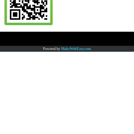
Copy right by www.thaimartonline.com
Powered by
MakeWebEasy.com