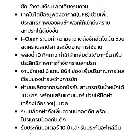
ซัก ทำงานเงียบ ลดเสียงรบกวน
เทคโนโลยีอณูฟองอากาศ(UFB) ช่วยเพิ่ม
ประสิทธิภาพของผงซักฟอกให้เข้าถึงคราบ
สกปรกได้ดียิ่งขึ้น
I-Clean ระบบทำความสะอาดถังซักอัตโนมัติ ช่วย
ลดคราบสกปรก และยืดอายุการใช้งาน
พลังน้ำ 3 ทิศทาง ทำให้ผ้ากลับตัวได้มากขึ้น เพิ่ม
ประสิทธิภาพการกำจัดคราบสกปรก
จานซักใหม่ 6 แกน 864 ช่อง เพิ่มปริมาณการไหล
เวียนของน้ำระหว่างการซัก
ฝาบนผลิตจากกระจกนิรภัย สามารถรับน้ำหนักได้
100 กก. พร้อมเสริมแดมเปอร์ ช่วยให้ปิดฝา
เครื่องได้อย่างนุ่มนวล
ระบบล็อกฝาถังเพิ่มความปลอดภัย พร้อม
โปรแกรมป้องกันเด็ก
รับประกันมอเตอร์ 10 ปี และ รับประกันอะไหล่อื่น