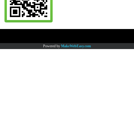
Copy right by www.thaimartonline.com
Powered by
MakeWebEasy.com