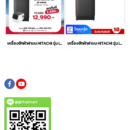
เครื่องซักผ้าฝาบน HITACHI รุ่น LTL 15MVW0T GG 15 กก. พร้อม หม้อหุงข้าว 1.8 ลิตร รุ่น RZ-R18XN
เครื่องซักผ้าฝาบน HITACHI รุ่น LTL 15MVW0T GG 15 กก.
@@thaimart