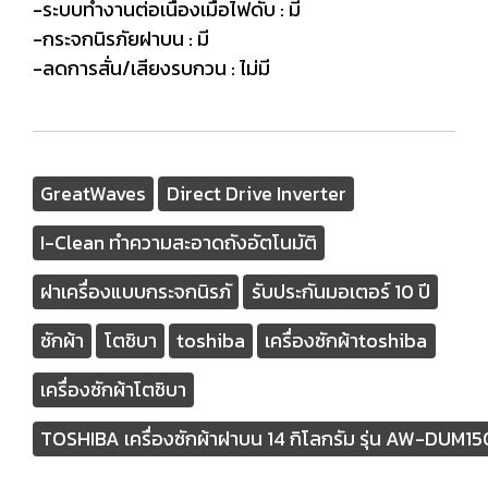
-ระบบทำงานต่อเนื่องเมื่อไฟดับ : มี
-กระจกนิรภัยฝาบน : มี
-ลดการสั่น/เสียงรบกวน : ไม่มี
GreatWaves
Direct Drive Inverter
I-Clean ทำความสะอาดถังอัตโนมัติ
ฝาเครื่องแบบกระจกนิรภั
รับประกันมอเตอร์ 10 ปี
ซักผ้า
โตชิบา
toshiba
เครื่องซักผ้าtoshiba
เครื่องซักผ้าโตชิบา
TOSHIBA เครื่องซักผ้าฝาบน 14 กิโลกรัม รุ่น AW-DUM1