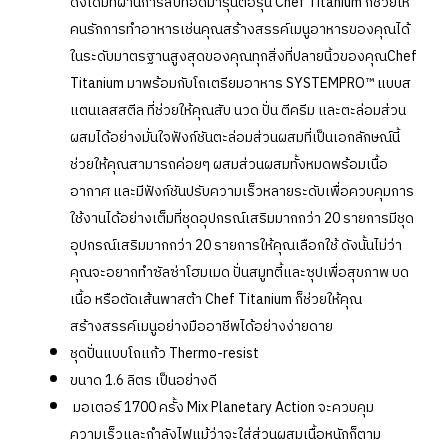
ดั้งเดิมที่ผ่านการสืบทอดมารุ่นต่อรุ่น Chef Titanium ก็ช่วยให้
คนรักการทำอาหารเช่นคุณสร้างสรรค์เมนูอาหารของคุณได้
ในระดับมาตรฐานสูงสุดของคุณทุกสิ่งที่ปลายนิ้วของคุณChef
Titanium มาพร้อมกับโถเตรียมอาหาร SYSTEMPRO™ แบบส
แตนเลสสตีล ที่ช่วยให้คุณสับ นวด ปั่น ตีครีม และตะล่อมส่วน
ผสมได้อย่างมั่นใจฟังก์ชันตะล่อมส่วนผสมที่เป็นเอกลักษณ์นี้
ช่วยให้คุณสามารถค่อยๆ ผสมส่วนผสมทั้งหมดพร้อมเนื้อ
อากาศ และมีฟังก์ชันปรับความเร็วหลายระดับเพื่อควบคุมการ
ใช้งานได้อย่างเต็มที่ชุดอุปกรณ์เสริมมากกว่า 20 รายการมีชุด
อุปกรณ์เสริมมากกว่า 20 รายการให้คุณเลือกใช้ ดังนั้นไม่ว่า
คุณจะอยากทำซัลซ่าโฮมเมด ปั่นสมูทตี้และซุปเพื่อสุขภาพ บด
เนื้อ หรือตัดเส้นพาสต้า Chef Titanium ก็ช่วยให้คุณ
สร้างสรรค์เมนูอย่างมืออาชีพได้อย่างง่ายดาย
ชุดปั่นแบบโถแก้ว Thermo-resist
ขนาด 1.6 ลิตร เป็นอย่างดี
มอเตอร์ 1700 ครั้ง Mix Planetary Action จะควบคุม
ความเร็วและกำลังไฟแม้ว่าจะใส่ส่วนผสมเนื้อหนักก็ตาม