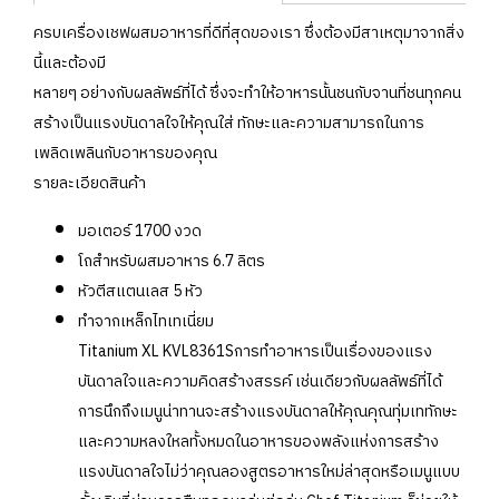
ครบเครื่องเชฟผสมอาหารที่ดีที่สุดของเรา ซึ่งต้องมีสาเหตุมาจากสิ่ง
นี้และต้องมี
หลายๆ อย่างกับผลลัพธ์ที่ได้ ซึ่งจะทำให้อาหารนั้นชนกับจานที่ชนทุกคน
สร้างเป็นแรงบันดาลใจให้คุณใส่ ทักษะและความสามารถในการ
เพลิดเพลินกับอาหารของคุณ
รายละเอียดสินค้า
มอเตอร์ 1700 งวด
โถสำหรับผสมอาหาร 6.7 ลิตร
หัวตีสแตนเลส 5 หัว
ทำจากเหล็กไทเทเนี่ยม
Titanium XL KVL8361Sการทำอาหารเป็นเรื่องของแรง
บันดาลใจและความคิดสร้างสรรค์ เช่นเดียวกับผลลัพธ์ที่ได้
การนึกถึงเมนูน่าทานจะสร้างแรงบันดาลให้คุณคุณทุ่มเททักษะ
และความหลงใหลทั้งหมดในอาหารของพลังแห่งการสร้าง
แรงบันดาลใจไม่ว่าคุณลองสูตรอาหารใหม่ล่าสุดหรือเมนูแบบ