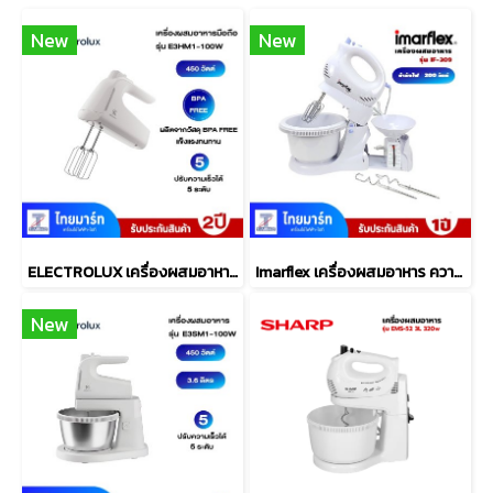
New
New
ELECTROLUX เครื่องผสมอาหารแบบมือถือ รุ่น E3HM1100W กำลังไฟฟ้า 450 วัตต์
Imarflex เครื่องผสมอาหาร ความจุ 2 ลิตร รุ่น IF-309
New