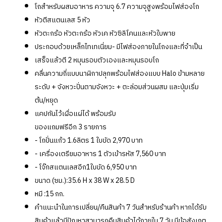
โถสำหรับผสมอาหาร ความจุ 6.7 ความจุสูงพร้อมไฟส่องโถ
หัวตีสแตนเลส 5 หัว
หัวตะกร้อ หัวตะกร้อ หัวเค หัวซิลิโคนและหัวใบพาย
ประกอบด้วยเหล็กไทเทเนี่ยม- มีไฟส่องภายในโถงและที่จำเป็น
เสร็จแล้วตี 2 หมุนรอบตัวเองและหมุนรอบโถ
คลื่นความถี่แบบนาฬิกาปลุกพร้อมไฟส่องแบบ Halo ข้ามหลาย
ระดับ + จังหวะปั่นตามจังหวะ + ตะล่อมส่วนผสม และปุ่มเริ่ม
ต้น/หยุด
แคปกันไว้เผื่อแผ่ได้ พร้อมรับ
ของแถมฟรีอีก 3 รายการ
- โถปั่นแก้ว 1.6ลิตร 1 ใบขัด 2,970 บาท
- เครื่องเตรียมอาหาร 1 ตัวเข้ารหัส 7,560 บาท
- โจ๊กสแตนเลสอีก1ใบขัด 6,950 บาท
ขนาด (ซม.):35.6 H x 38 W x 28.5 D
หมี :15 กก.
คำแนะนำในการเปลี่ยน/คืนสินค้า 7 วันสำหรับร้านค้า หากได้รับ
สินค้าแล้วมีปัญหาสามารถคืนสินค้าได้ภายใน 7 วัน มีข้อสังเกต