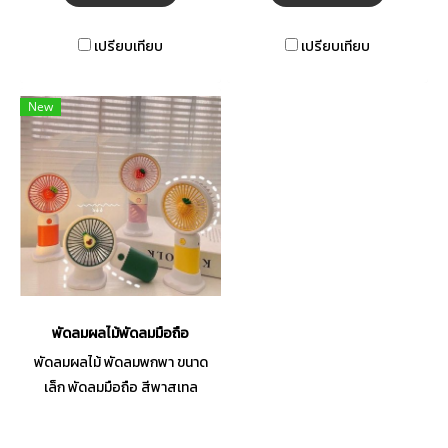
บางลงและพกพาสะดวกกว่ารุ่น
ก่อน ๆ ด้วยเทคโนโลยี GaN Tech
เปรียบเทียบ
เปรียบเทียบ
มีให้เลือกสีดำและสีขาว ปลอดภัย
สูงสุดเทียบเท่าความเร็ว คุณจะ
ปลอดภัยจากกระแสไฟเกิน ไฟฟ้า
New
ลัดวงจรและอุณหภูมิสูงเกิน
กระแสไฟรั่วต่ำ และภัยอื่นอีก
มากมาย
พัดลมผลไม้พัดลมมือถือ
พัดลมผลไม้ พัดลมพกพา ขนาด
เล็ก พัดลมมือถือ สีพาสเทล