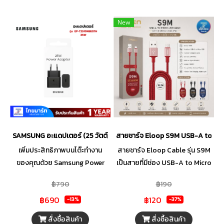
New
SAMSUNG อะแดปเตอร์ (25 วัตต์, สีดำ) รุ่น EP-T2510NBEGTH
สายชาร์จ Eloop S9M USB-A to Mic
เพิ่มประสิทธิภาพบนโต๊ะทำงาน
สายชาร์จ Eloop Cable รุ่น S9M
ของคุณด้วย Samsung Power
เป็นสายที่มีช่อง USB-A to Micro
Adapter Super Fast Charging
USB ชาร์จเร็ว สินค้ามีสีดำ นํ้าเงิน
฿790
฿190
ที่มีกำลังไฟสูงสุด 25W สำหรับ
แดง
฿690
฿120
อุปกรณ์ที่รองรับสายเคเบิล USB
-13%
-37%
Type-C ที่มาพร้อมดีไซน์กะทัดรัด
สั่งซื้อสินค้า
สั่งซื้อสินค้า