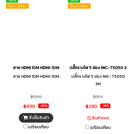
gbps (6 bps ต่อช่อง tmds)
Best Seller
Best Seller
สำหรับ 4 k 60 fps 4:4:4 12-bit
performance intergrated
equalizers, นักขับ output แบบ
เส้นตรง, แรงดันไฟฟ้า, การ
ควบคุมและป้อน terminations
อนุญาตสำหรับการออกแบบโมดูล
compact sophistcated rt
8000 ทดสอบการผลิต sytem
สาย HDMI 10M HDMI-10M
ปลั๊กรางไฟ 5 ช่อง IWC-T5050 3M
ช่วยให้ประสิทธิภาพ 18 gbps และ
สาย HDMI 10M HDMI-10M
ปลั๊กรางไฟ 5 ช่อง IWC-T5050
hdmi 2.0
3M
฿1,190
฿359
฿890
฿290
-25%
-19%
สั่งซื้อสินค้า
สินค้าหมด
เปรียบเทียบ
เปรียบเทียบ