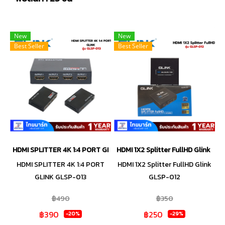
New
New
Best Seller
Best Seller
HDMI SPLITTER 4K 1:4 PORT GLINK GLSP-013
HDMI 1X2 Splitter FullHD Glink GL
HDMI SPLITTER 4K 1:4 PORT
HDMI 1X2 Splitter FullHD Glink
GLINK GLSP-013
GLSP-012
฿490
฿350
฿390
฿250
-20%
-29%