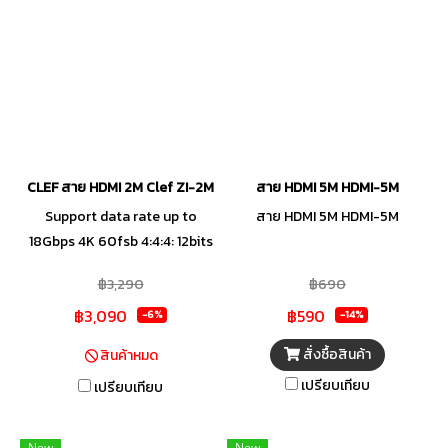
CLEF สาย HDMI 2M Clef ZI-2M
สาย HDMI 5M HDMI-5M
Support data rate up to
สาย HDMI 5M HDMI-5M
18Gbps 4K 60fsb 4:4:4: 12bits
Performance Integrated
฿3,290
฿690
equalizer, linear output
฿3,090
฿590
driver,voltage regulator,
-6%
-14%
Sophisticated RT8000
สั่งซื้อสินค้า
สินค้าหมด
Production test system
เปรียบเทียบ
เปรียบเทียบ
ensures 18 Gbps Performance
snd HDMI 2.0a interoperbility
รองรับอัตราข้อมูลสูงสุดถึง 18
New
New