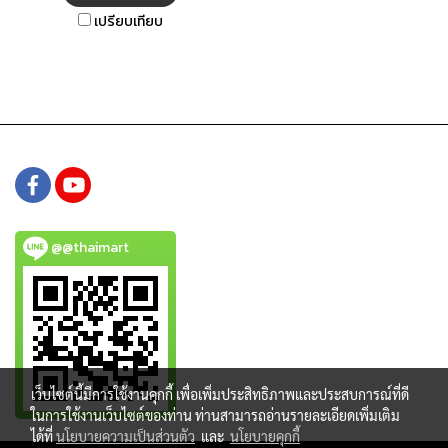
โดยแต่ละยูนิตมาพร้อมระบบ
เปรียบเทียบ
ป้องกันไฟกระชาก และเทคโนโลยี
ฟิลเตอร์เฉพาะของเรา ได้แก่
POLARIS X FILTER, VEGA
FILTER II และ ZX-FILTER ซึ่งช่วย
ลดการรบกวนกันระหว่างอุปกรณ์
ต่าง ๆ ผ่านสายไฟหลัก
@@thaimart
เว็บไซต์นี้มีการใช้งานคุกกี้ เพื่อเพิ่มประสิทธิภาพและประสบการณ์ที่ดี
ในการใช้งานเว็บไซต์ของท่าน ท่านสามารถอ่านรายละเอียดเพิ่มเติม
ได้ที่
นโยบายความเป็นส่วนตัว
และ
นโยบายคุกกี้