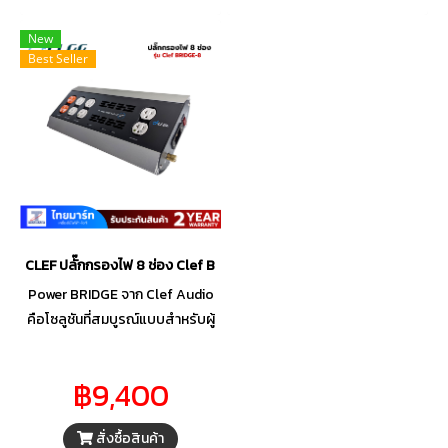
New
Best Seller
CLEF ปลั๊กกรองไฟ 8 ช่อง Clef BRIDGE-8-20A
Power BRIDGE จาก Clef Audio
คือโซลูชันที่สมบูรณ์แบบสำหรับผู้
ที่ต้องการกำจัดสัญญาณรบกวน
จากไฟหลักและกระจายพลังงานได้
฿9,400
อย่างมีประสิทธิภาพ ในราคาที่คุ้ม
ค่า แม้จะมีราคาที่จับต้องได้ แต่เรา
สั่งซื้อสินค้า
ยังคงยึดมั่นในมาตรฐานคุณภาพ