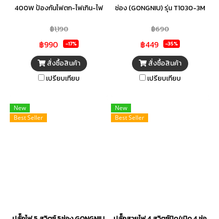
400W ป้องกันไฟตก-ไฟเกิน-ไฟ
ช่อง (GONGNIU) รุ่น T1030-3M
กระชาก
฿1,190
฿690
฿990
฿449
-17%
-35%
สั่งซื้อสินค้า
สั่งซื้อสินค้า
เปรียบเทียบ
เปรียบเทียบ
New
New
Best Seller
Best Seller
ปลั๊กไฟ 5 สวิตซ์ 5ช่อง GONGNIU T3050-3M
ปลั๊กสายไฟ 4 สวิตซ์ปิด/เปิด 4 ช่อ