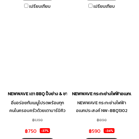
พร้อมขนาดกะทัดรัดที่ช่วยเพิ่ม
เปรียบเทียบ
เปรียบเทียบ
ความสะดวกในการเคลื่อนย้าย
เพื่อให้คุณรังสรรค์เมนูที่ชื่นชอบ
ได้อย่างไม่มีสะดุด
NEWWAVE เตา BBQ ปิ้งย่าง & ชาบู รุ่น BBQ-1502
NEWWAVE กระทะย่างไฟฟ้าอเนกประส
อิ่มอร่อยกับเมนูโปรดพร้อมทุก
NEWWAVE กระทะย่างไฟฟ้า
คนในครอบครัวด้วยเตาบาร์บิคิว
อเนกประสงค์ NW-BBQ1302
NEWWAVE BBQ-1502 ที่
สีดำ
฿1,190
฿890
ออกแบบมาเพื่อตอบโจทย์การ
฿750
฿590
-37%
-34%
ประกอบอาหารได้อย่างหลาก