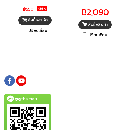
ปั่นที่มีประสิทธิภาพสามารถปั่นได้
เลือกดี ๆ ที่จะช่วยให้คุณเติมเต็ม
฿550
฿2,090
-38%
อย่างละเอียด ไม่ว่าจะปั่นซุปร้อน
ความสดชื่นได้ง่าย ๆ ที่บ้าน ตอบ
สมูทตี้ เมล็ดถั่วธัญญาพืช หรือน้ำ
โจทย์สำหรับคนรักสุขภาพ หรือชื่น
สั่งซื้อสินค้า
สั่งซื้อสินค้า
ผักผลไม้ต่าง ๆ ไปจนถึงเครื่องเทศ
ชอบการดื่มน้ำผลไม้ได้เป็นอย่างดี
เปรียบเทียบ
และยังสามารถปรับระดับความเร็ว
มาพร้อมฟังก์ชันการปั่นที่มีให้คุณ
เปรียบเทียบ
ได้ตามที่ต้องการ ตัวเครื่อง
เลือกปรับได้ตามต้องการ ทั้งโหมด
ออกแบบมาให้มีความทันสมัยเพื่อ
การปั่นน้ำผลไม้, ซอส, สมูทตี้ รวม
การใช้งานที่สะดวกด้ามจับถนัด
ถึงการบดน้ำแข็ง พร้อมให้คุณ
กระชับมือ ทำให้ง่ายต่อการเท
สนุกกับการรังสรรค์เมนูใหม่ ๆ ได้
สามารถถอดโถปั่นออกมาทำความ
อย่างไม่มีเบื่อ
สะอาดได้อย่างสะดวกสบาย
พร้อมตอบโจทย์ทุกไลฟ์สไตล์ของ
คุณ
@@thaimart