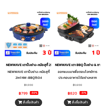
NEWWAVE เตาปิ้งย่าง-หม้อสุกี้ 2in1 NW-BBQ1504
NEWWAVE เตา BBQ ปิ้งย่าง & ชาบู 
NEWWAVE เตาปิ้งย่าง-หม้อสุกี้
ออกแบบมาเพื่อตอบโจทย์การ
2in1 NW-BBQ1504
ประกอบอาหารได้อย่างหลาก
หลายในเวลาเดียวกันด้วยหม้อสุกี้
฿1,590
฿1,690
แบบแบ่งช่องและเตาปิ้งย่าง
฿799
฿820
-50%
-51%
เคลือบ Non-Stick ใช้งานง่าย
ด้วยหัวเตาแบบแยก 2 ฟังก์ชัน มา
สั่งซื้อสินค้า
สั่งซื้อสินค้า